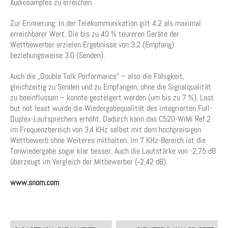
Audiosamples zu erreichen.
Zur Erinnerung: In der Telekommunikation gilt 4.2 als maximal
erreichbarer Wert. Die bis zu 40 % teureren Geräte der
Wettbewerber erzielen Ergebnisse von 3.2 (Empfang)
beziehungsweise 3.0 (Senden).
Auch die „Double Talk Performance“ – also die Fähigkeit,
gleichzeitig zu Senden und zu Empfangen, ohne die Signalqualität
zu beeinflussen – konnte gesteigert werden (um bis zu 7 %). Last
but not least wurde die Wiedergabequalität des integrierten Full-
Duplex-Lautsprechers erhöht. Dadurch kann das C520-WiMi Ref.2
im Frequenzbereich von 3,4 KHz selbst mit dem hochpreisigen
Wettbewerb ohne Weiteres mithalten. Im 7 KHz-Bereich ist die
Tonwiedergabe sogar klar besser. Auch die Lautstärke von -2,75 dB
überzeugt im Vergleich der Mitbewerber (‑2,42 dB).
www.snom.com
Post