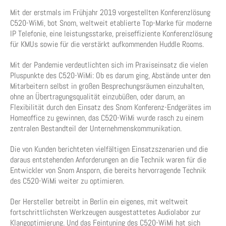
Mit der erstmals im Frühjahr 2019 vorgestellten Konferenzlösung
C520-WiMi, bot Snom, weltweit etablierte Top-Marke für moderne
IP Telefonie, eine leistungsstarke, preiseffiziente Konferenzlösung
für KMUs sowie für die verstärkt aufkommenden Huddle Rooms.
Mit der Pandemie verdeutlichten sich im Praxiseinsatz die vielen
Pluspunkte des C520-WiMi: Ob es darum ging, Abstände unter den
Mitarbeitern selbst in großen Besprechungsräumen einzuhalten,
ohne an Übertragungsqualität einzubüßen, oder darum, an
Flexibilität durch den Einsatz des Snom Konferenz-Endgerätes im
Homeoffice zu gewinnen, das C520-WiMi wurde rasch zu einem
zentralen Bestandteil der Unternehmenskommunikation.
Die von Kunden berichteten vielfältigen Einsatzszenarien und die
daraus entstehenden Anforderungen an die Technik waren für die
Entwickler von Snom Ansporn, die bereits hervorragende Technik
des C520-WiMi weiter zu optimieren.
Der Hersteller betreibt in Berlin ein eigenes, mit weltweit
fortschrittlichsten Werkzeugen ausgestattetes Audiolabor zur
Klangoptimierung.
Und das Feintuning des C520-WiMi hat sich