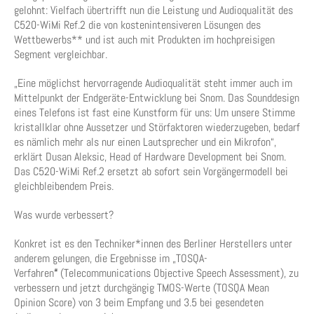
gelohnt: Vielfach übertrifft nun die Leistung und Audioqualität des
C520-WiMi Ref.2 die von kostenintensiveren Lösungen des
Wettbewerbs** und ist auch mit Produkten im hochpreisigen
Segment vergleichbar.
„Eine möglichst hervorragende Audioqualität steht immer auch im
Mittelpunkt der Endgeräte-Entwicklung bei Snom. Das Sounddesign
eines Telefons ist fast eine Kunstform für uns: Um unsere Stimme
kristallklar ohne Aussetzer und Störfaktoren wiederzugeben, bedarf
es nämlich mehr als nur einen Lautsprecher und ein Mikrofon“,
erklärt Dusan Aleksic, Head of Hardware Development bei Snom.
Das C520-WiMi Ref.2 ersetzt ab sofort sein Vorgängermodell bei
gleichbleibendem Preis.
Was wurde verbessert?
Konkret ist es den Techniker*innen des Berliner Herstellers unter
anderem gelungen, die Ergebnisse im „TOSQA-
Verfahren
“
(Telecommunications Objective Speech Assessment), zu
verbessern und jetzt durchgängig TMOS-Werte (TOSQA Mean
Opinion Score) von 3 beim Empfang und 3.5 bei gesendeten