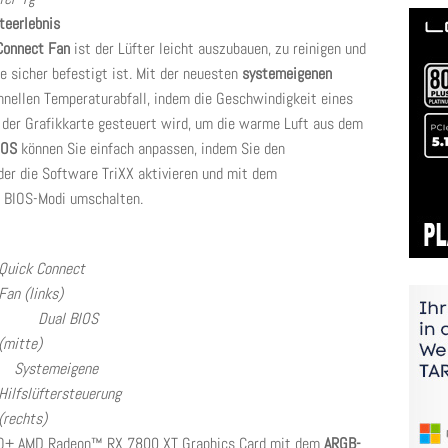
teerlebnis
Connect Fan
ist der Lüfter leicht auszubauen, zu reinigen und
e sicher befestigt ist. Mit der neuesten
systemeigenen
hnellen Temperaturabfall, indem die Geschwindigkeit eines
n der Grafikkarte gesteuert wird, um die warme Luft aus dem
IOS
können Sie einfach anpassen, indem Sie den
er die Software TriXX aktivieren und mit dem
 BIOS-Modi umschalten.
Quick Connect
Fan (links)
Dual BIOS
(mitte)
Systemeigene
Hilfslüftersteuerung
(rechts)
TRO+ AMD Radeon™ RX 7800 XT Graphics Card mit dem
ARGB-