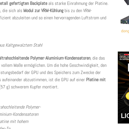
Metall gefertigten Backplate
als starke Einrahmung der Platine.
, die sich als
Modul zur VRM-Kühlung
bis zu den VRM-
zient abzuleiten und so einen hervorragenden Luftstrom und
Kaltgewalztem Stahl
ultrahochleitende Polymer-Aluminium-Kondensatoren
, die das
n vollem Maße ermöglichen. Um die hohe Geschwindigkeit, den
istungsbedarf der GPU und des Speichers zum Zwecke der
bs aufeinander abzustimmen, ist die GPU auf einer
Platine mit
(57 g) schwerem Kupfer montiert.
rahochleitende Polymer-
minium-Kondensatoren
atine mit hohem
fer-Tg