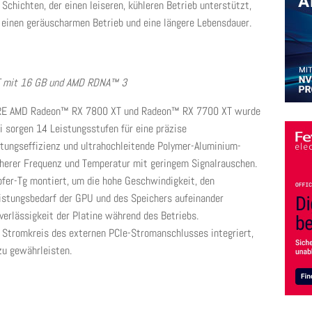
Schichten, der einen leiseren, kühleren Betrieb unterstützt,
r einen geräuscharmen Betrieb und eine längere Lebensdauer.
 mit 16 GB und AMD RDNA™ 3
PURE AMD Radeon™ RX 7800 XT und Radeon™ RX 7700 XT wurde
ei sorgen 14 Leistungsstufen für eine präzise
tungseffizienz und ultrahochleitende Polymer-Aluminium-
öherer Frequenz und Temperatur mit geringem Signalrauschen.
pfer-Tg montiert, um die hohe Geschwindigkeit, den
istungsbedarf der GPU und des Speichers aufeinander
erlässigkeit der Platine während des Betriebs.
n Stromkreis des externen PCIe-Stromanschlusses integriert,
zu gewährleisten.