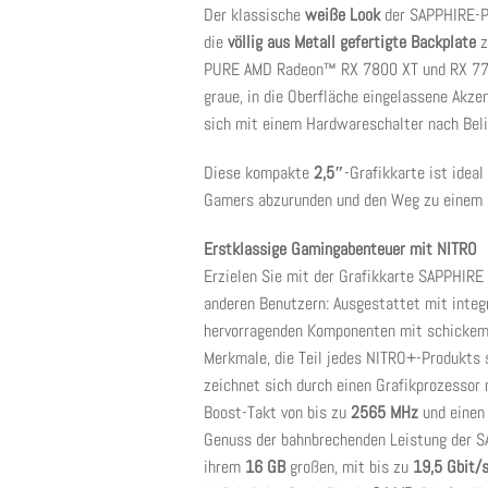
Der klassische
weiße Look
der SAPPHIRE-P
die
völlig aus Metall gefertigte Backplate
z
PURE AMD Radeon™ RX 7800 XT und RX 7700 
graue, in die Oberfläche eingelassene Akze
sich mit einem Hardwareschalter nach Beli
Diese kompakte
2,5″
-Grafikkarte ist ideal
Gamers abzurunden und den Weg zu einem s
Erstklassige Gamingabenteuer mit NITRO
Erzielen Sie mit der Grafikkarte SAPPHI
anderen Benutzern: Ausgestattet mit integr
hervorragenden Komponenten mit schickem 
Merkmale, die Teil jedes NITRO+-Produkt
zeichnet sich durch einen Grafikprozessor
Boost-Takt von bis zu
2565 MHz
und einen 
Genuss der bahnbrechenden Leistung der
ihrem
16 GB
großen, mit bis zu
19,5 Gbit/