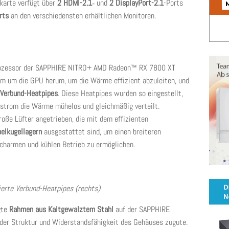
kkarte verfügt über
2 HDMI-2.1
‑ und
2 DisplayPort-2.1
-Ports
rts
an den verschiedensten erhältlichen Monitoren.
ozessor der SAPPHIRE NITRO+ AMD Radeon™ RX 7800 XT
rom um die GPU herum, um die Wärme effizient abzuleiten, und
 Verbund-Heatpipes
. Diese Heatpipes wurden so eingestellt,
strom die Wärme mühelos und gleichmäßig verteilt.
roße Lüfter angetrieben, die mit dem effizienten
elkugellagern
ausgestattet sind, um einen breiteren
charmen und kühlen Betrieb zu ermöglichen.
erte Verbund-Heatpipes (rechts)
gte
Rahmen aus Kaltgewalztem Stahl
auf der SAPPHIRE
 Struktur und Widerstandsfähigkeit des Gehäuses zugute.