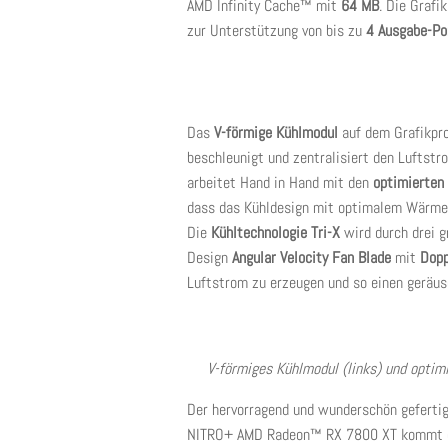
AMD Infinity Cache™ mit
64 MB
. Die Grafi
zur Unterstützung von bis zu
4 Ausgabe-Po
Das
V-förmige Kühlmodul
auf dem Grafikpr
beschleunigt und zentralisiert den Luftst
arbeitet Hand in Hand mit den
optimierten
dass das Kühldesign mit optimalem Wärme
Die
Kühltechnologie Tri-X
wird durch drei g
Design
Angular Velocity Fan Blade
mit
Dopp
Luftstrom zu erzeugen und so einen geräus
V-förmiges Kühlmodul (links) und optimi
Der hervorragend und wunderschön geferti
NITRO+ AMD Radeon™ RX 7800 XT kommt der