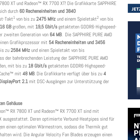
7800 XT und Radeon™ RX 7700 XT! Die Grafikkarte SAPPHIRE
sich durch
60 Recheneinheiten und 3840
1
2
st-Takt
von bis zu
2475 MHz
und einem Spieletakt
von bis
16 GB
großen, mit
19,5 Gbit/s
getakteten GDDR6-Highspeed-
r zweiten Generation von
64 MB
.
Die SAPPHIRE PURE AMD
inen Grafikprozessor mit
54 Recheneinheiten und 3456
bis zu
2584 MHz
und einen Spieletakt von bis
ss der bahnbrechenden Leistung der SAPPHIRE PURE AMD
en, mit bis zu
18 Gbit/s
getakteten GDDR6-Highspeed-
y Cache™ mit
48 MB
. Die Grafikkarte verfügt über bis zu
4
DisplayPort 2.1
mit DSC-Ausgängen zur Unterstützung der
ken Gehäuse
eon™ RX 7800 XT und Radeon™ RX 7700 XT sind mit
 ausgestattet. Deren optimierte Verbund-Heatpipes sind für
gen einen optimalen Wärmestrom, sodass die Thermik gut
ehalten wird. Die Angular Velocity Fan Blades erzeugen einen