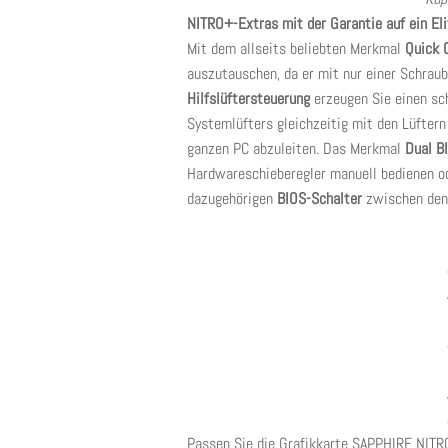
NITRO+-Extras mit der Garantie auf ein Eli
Mit dem allseits beliebten Merkmal
Quick 
auszutauschen, da er mit nur einer Schraub
Hilfslüftersteuerung
erzeugen Sie einen sc
Systemlüfters gleichzeitig mit den Lüfter
ganzen PC abzuleiten. Das Merkmal
Dual B
Hardwareschieberegler manuell bedienen od
dazugehörigen
BIOS-Schalter
zwischen den
Passen Sie die Grafikkarte SAPPHIRE NI