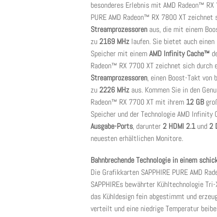
besonderes Erlebnis mit AMD Radeon™ RX 
PURE AMD Radeon™ RX 7800 XT zeichnet 
Streamprozessoren
aus, die mit einem Boo
zu
2169 MHz
laufen.
Sie bietet auch einen
Speicher mit einem
AMD Infinity Cache™
de
Radeon™ RX 7700 XT zeichnet sich durch e
Streamprozessoren
, einen Boost-Takt von 
zu
2226 MHz
aus.
Kommen Sie in den Genu
Radeon™ RX 7700 XT mit ihrem
12 GB
groß
Speicher und der Technologie AMD Infinit
Ausgabe-Ports
, darunter
2 HDMI
2.1
und
2 
neuesten erhältlichen Monitore.
Bahnbrechende Technologie in einem schic
Die Grafikkarten SAPPHIRE PURE AMD Rad
SAPPHIREs bewährter Kühltechnologie Tri-X
das Kühldesign fein abgestimmt und erzeu
verteilt und eine niedrige Temperatur beib