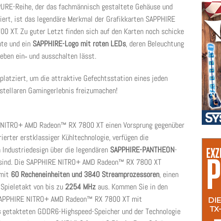
URE-Reihe, der das fachmännisch gestaltete Gehäuse und
iert, ist das legendäre Merkmal der Grafikkarten SAPPHIRE
XT. Zu guter Letzt finden sich auf den Karten noch schicke
nte und ein
SAPPHIRE-Logo mit roten LEDs
, deren Beleuchtung
eben ein‑ und ausschalten lässt.
 platziert, um die attraktive Gefechtsstation eines jeden
tellaren Gamingerlebnis freizumachen!
RE NITRO+ AMD Radeon™ RX 7800 XT einen Vorsprung gegenüber
ierter erstklassiger Kühltechnologie, verfügen die
Industriedesign über die legendären
SAPPHIRE-PANTHEON
-
s sind. Die SAPPHIRE NITRO+ AMD Radeon™ RX 7800 XT
 mit
60 Recheneinheiten und 3840 Streamprozessoren
, einen
Spieletakt von bis zu
2254 MHz
aus.
Kommen Sie in den
 SAPPHIRE NITRO+ AMD Radeon™ RX 7800 XT mit
s
getakteten GDDR6-Highspeed-Speicher und der Technologie