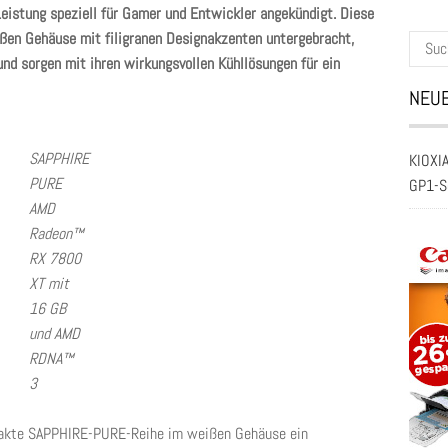
istung speziell für Gamer und Entwickler angekündigt. Diese
ßen Gehäuse mit filigranen Designakzenten untergebracht,
Suche
d sorgen mit ihren wirkungsvollen Kühllösungen für ein
nach:
NEUE
SAPPHIRE
KIOXIA
PURE
GP1-S
AMD
Radeon™
RX 7800
XT mit
16 GB
und AMD
RDNA™
3
mpakte SAPPHIRE-PURE-Reihe im weißen Gehäuse ein