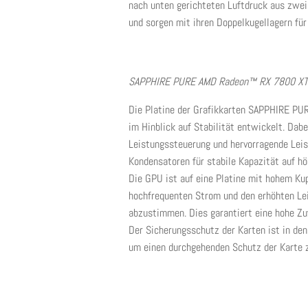
nach unten gerichteten Luftdruck aus zwei 
und sorgen mit ihren Doppelkugellagern fü
SAPPHIRE PURE AMD Radeon™ RX 7800 XT
Die Platine der Grafikkarten SAPPHIRE 
im Hinblick auf Stabilität entwickelt. Dab
Leistungssteuerung und hervorragende Leis
Kondensatoren für stabile Kapazität auf h
Die GPU ist auf eine Platine mit hohem Ku
hochfrequenten Strom und den erhöhten Le
abzustimmen. Dies garantiert eine hohe Zuv
Der Sicherungsschutz der Karten ist in de
um einen durchgehenden Schutz der Karte 