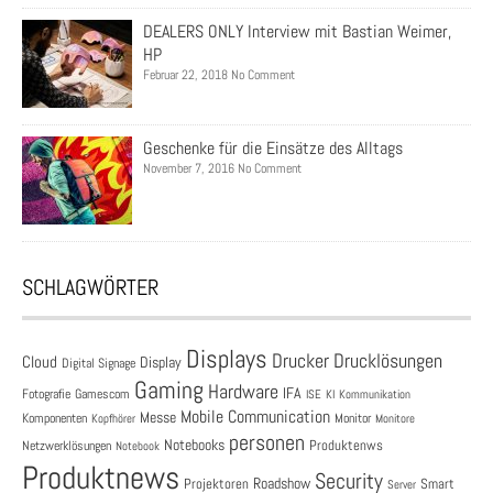
DEALERS ONLY Interview mit Bastian Weimer,
HP
Februar 22, 2018 No Comment
Geschenke für die Einsätze des Alltags
November 7, 2016 No Comment
SCHLAGWÖRTER
Displays
Drucklösungen
Drucker
Cloud
Display
Digital Signage
Gaming
Hardware
IFA
Fotografie
Gamescom
ISE
KI
Kommunikation
Mobile Communication
Messe
Komponenten
Monitor
Monitore
Kopfhörer
personen
Notebooks
Produktenws
Netzwerklösungen
Notebook
Produktnews
Security
Roadshow
Projektoren
Smart
Server