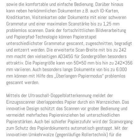
sowie die komfortable und einfache Bedienung. Darüber hinaus
kann neben herkömmlichen Dokumenten z.B. auch ID-Karten,
Kreditkarten, Visitenkarten oder Dokumente mit einer schweren
Grammatur und einer maximalen Scanstärke bis zu 1,25 mm
problemlos scannen. Dank der fortschrittlichen Bildverarbeitung
und Papierpfad-Technologie können Papierstapel
unterschiedlichster Grammatur gescannt, zugeschnitten, begradigt
und entzerrt werden. Die erweiterte Scan-Breite mit bis zu 242
mm macht den vielseitigen AD345G für Sondergrößen besonders
attraktiv. Die Papiergröße kann von 50×50 mm bis hin zu 242×356
mm variieren. Auch besonders lange Dokumente von bis zu 6.000
mm können mit Hilfe des „Überlangen-Papiermodus“ problemlos
gescannt werden.
Mittels der Ultraschall-Doppelblatterkennung meldet der
Einzugsscanner überlappendes Papier durch ein Warnzeichen. Das
innovative Design schützt das Scannen vor grober Bedienung und
vermeidet mehrfaches Papiereinziehen bei unterschiedlichen
Papierstärken. Auch bei schiefer Papierzufuhr wird der Scanvorgang
zum Schutz des Papierdokuments automatisch gestoppt. Mit der
innovativen Umkehrwalze (gegenläufige Rollertechnik) für die