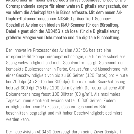
Coronapandemie sorgte für einen wahren Digitalisierungsschub, der
vor allem die Arbeitsplätze in Büros erfasste. Mit dem neuen A4-
Duplex-Dokumentenscanner AD345G präsentiert Scanner-
Spezialist Avision den idealen KMU-Scanner für den Büroalltag.
Dabei eignet sich der AD345G sich ideal für die Digitalisierung
größerer Mengen von Dokumenten und die digitale Buchhaltung.
Der innovative Prozessor des Avision AD345G besitzt eine
integrierte Bildkomprimierungstechnologie, die für eine schnellere
Scangeschwindigkeit und mehr Scankomfort sorgt. So scannt der
kompakte Duplexscanner in Farbe, Graustufen und Monochrome mit
einer Geschwindigkeit von bis zu 60 Seiten (120 Fotos) pro Minute
bei 200 dpi (45 Seiten bei 300 dpi). Die maximale Scan-Auflösung
beträgt 600 dpi (75 bis 1200 dpi möglich). Der automatische ADF-
Dokumenteneinzug fasst 100 Blätter (80 g/m²). Als maximales
Tagesvolumen empfiehlt Avision satte 10.000 Seiten. Zudem
ermöglich der neue Prozessor, dass ein gescanntes Bild
beschnitten, begradigt und mit hoher Geschwindigkeit optimiert
werden kann.
Der neue Avision AD345G überzeugt durch seine Zuverlässigkeit