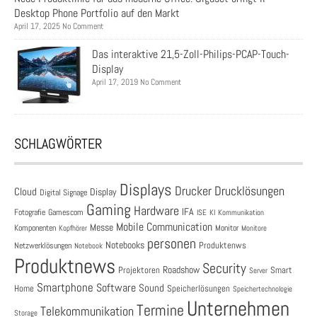
Desktop Phone Portfolio auf den Markt
April 17, 2025 No Comment
Das interaktive 21,5-Zoll-Philips-PCAP-Touch-
Display
April 17, 2019 No Comment
SCHLAGWÖRTER
Displays
Drucklösungen
Drucker
Cloud
Display
Digital Signage
Gaming
Hardware
IFA
Fotografie
Gamescom
ISE
KI
Kommunikation
Mobile Communication
Messe
Komponenten
Monitor
Monitore
Kopfhörer
personen
Notebooks
Produktenws
Netzwerklösungen
Notebook
Produktnews
Security
Roadshow
Projektoren
Smart
Server
Smartphone
Software
Sound
Speicherlösungen
Home
Speichertechnologie
Unternehmen
Termine
Telekommunikation
Storage