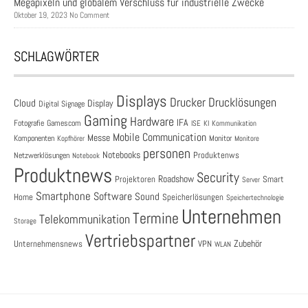
Megapixeln und globalem Verschluss für industrielle Zwecke
Oktober 19, 2023 No Comment
SCHLAGWÖRTER
Displays
Drucklösungen
Drucker
Cloud
Display
Digital Signage
Gaming
Hardware
IFA
Fotografie
Gamescom
ISE
KI
Kommunikation
Mobile Communication
Messe
Komponenten
Monitor
Monitore
Kopfhörer
personen
Notebooks
Produktenws
Netzwerklösungen
Notebook
Produktnews
Security
Roadshow
Projektoren
Smart
Server
Smartphone
Software
Sound
Speicherlösungen
Home
Speichertechnologie
Unternehmen
Termine
Telekommunikation
Storage
Vertriebspartner
Zubehör
Unternehmensnews
VPN
WLAN