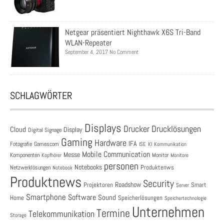
Netgear präsentiert Nighthawk X6S Tri-Band
WLAN-Repeater
September 4, 2017 No Comment
SCHLAGWÖRTER
Displays
Drucklösungen
Drucker
Cloud
Display
Digital Signage
Gaming
Hardware
IFA
Fotografie
Gamescom
ISE
KI
Kommunikation
Mobile Communication
Messe
Komponenten
Monitor
Monitore
Kopfhörer
personen
Notebooks
Produktenws
Netzwerklösungen
Notebook
Produktnews
Security
Roadshow
Projektoren
Smart
Server
Smartphone
Software
Sound
Speicherlösungen
Home
Speichertechnologie
Unternehmen
Termine
Telekommunikation
Storage