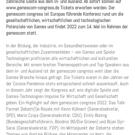
zahlreiche Gäste aus dem In- und Ausland. Ab sofort können auf
www.gamescom-congress.de Tickets erworben werden. Der
gamescom congress ist Europas führende Konferenz rund um die
gesellschaftlichen, wirtschaftlichen und technologischen
Potenziale von Games und findet 2022 zum 14. Mal im Rahmen der
gamescom statt.
In der Bildung, der Industrie, im Gesundheitswesen oder im
gesellschaftlichen Zusammenleben – von Games und Spiele-
Technologien profitieren alle wirtschaftlichen und kulturellen
Bereiche. Mit einem breiten Themenspektrum und Top-Speakern aus
dem In- und Ausland ist der gamescom congress weit über die
Games-Branche hinaus gefragt. Die Tickets waren in den Jahren vor
der Corona-Pandemie stets entsprechend schnell ausverkauft. Auch
in diesem Jahr zeigt der Kongress auf, wie digitale Spiele und
Games-Technologien Impulse für Wirtschaft und Gesellschaft
geben. Ein Highlight auf dem gamescom congress 2022: Das Talk-
Format Debatt(l)e Royale mit Kevin Kühnert (Generalsekretär,
SPD), Mario Czaja (Generalsekretär, CDU), Emily Büning
(Bundesgeschäftsführerin, Bündnis 90/Die Grünen) und Bijan Djir-
Sarai (Generalsekretär, FDP). Im Mittelpunkt der Debatte stehen
Themen wie digitale Bildung, das Miteinander im Netz, die