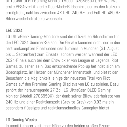
UltraGear OLED Gaming Monitor (Modell 32GS95UX), der weltweit
erste VESA-zertifizierte Dual-Mode-Bildschirm, der es den Nutzern
ermöglicht, nahtlos zwischen 4K UHD 240 Hz- und Full HD 480 Hz
Bilderwiederholrate zu wechseln.
LEC 2024
LG UltraGear-Gaming-Monitore sind die offiziellen Bildschirme für
die LEC 2024 Sommer-Saison. Die Geräte kommen nicht nur in den
hart umkämpften Finalrunden des Turniers in München (31. August
bis 1. September) zum Einsatz, sondern werden während der LEC
2024-Finals auch bei dem Entwickler von League of Legends, Riot
Games, zu sehen sein. Das entsprechende Pop-up befindet sich am
Odeonsplatz, im Herzen der Münchener Innenstadt, und bietet den
Besuchern die Möglichkeit, einige der neuesten Titel von Riot
Games auf den Premium-Gaming-Displays von LG zu spielen. Dazu
gehört der herausragende 27-Zoll LG UltraGear OLED Gaming
Monitor (Modell 27GS95QX), der dank seiner Bildwiederholrate von
240 Hz und einer Reaktionszeit (Grey-to-Grey) von 0,03 ms ein
besonders flüssiges und reaktionsschnelles Gameplay bietet.
LG Gaming Weeks
In unmittelbarer zeitlicher Nähe zu den beiden großen Szene-