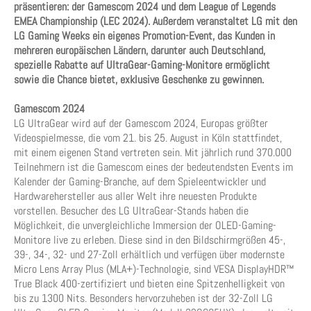
präsentieren: der Gamescom 2024 und dem League of Legends
EMEA Championship (LEC 2024). Außerdem veranstaltet LG mit den
LG Gaming Weeks ein eigenes Promotion-Event, das Kunden in
mehreren europäischen Ländern, darunter auch Deutschland,
spezielle Rabatte auf UltraGear-Gaming-Monitore ermöglicht
sowie die Chance bietet, exklusive Geschenke zu gewinnen.
Gamescom 2024
LG UltraGear wird auf der Gamescom 2024, Europas größter
Videospielmesse, die vom 21. bis 25. August in Köln stattfindet,
mit einem eigenen Stand vertreten sein. Mit jährlich rund 370.000
Teilnehmern ist die Gamescom eines der bedeutendsten Events im
Kalender der Gaming-Branche, auf dem Spieleentwickler und
Hardwarehersteller aus aller Welt ihre neuesten Produkte
vorstellen. Besucher des LG UltraGear-Stands haben die
Möglichkeit, die unvergleichliche Immersion der OLED-Gaming-
Monitore live zu erleben. Diese sind in den Bildschirmgrößen 45-,
39-, 34-, 32- und 27-Zoll erhältlich und verfügen über modernste
Micro Lens Array Plus (MLA+)-Technologie, sind VESA DisplayHDR™
True Black 400-zertifiziert und bieten eine Spitzenhelligkeit von
bis zu 1300 Nits. Besonders hervorzuheben ist der 32-Zoll LG