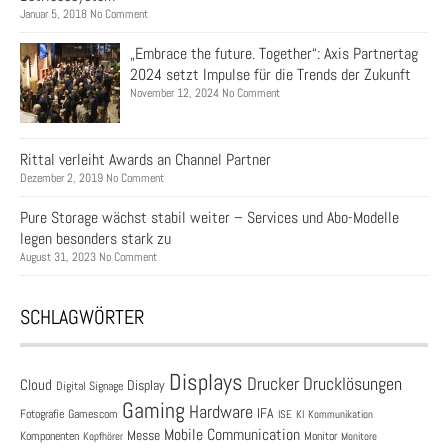
Januar 5, 2018 No Comment
„Embrace the future. Together“: Axis Partnertag
2024 setzt Impulse für die Trends der Zukunft
November 12, 2024 No Comment
Rittal verleiht Awards an Channel Partner
Dezember 2, 2019 No Comment
Pure Storage wächst stabil weiter – Services und Abo-Modelle
legen besonders stark zu
August 31, 2023 No Comment
SCHLAGWÖRTER
Displays
Drucklösungen
Drucker
Cloud
Display
Digital Signage
Gaming
Hardware
IFA
Fotografie
Gamescom
ISE
KI
Kommunikation
Mobile Communication
Messe
Komponenten
Monitor
Monitore
Kopfhörer