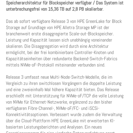
Speicherarchitektur für Blockspeicher verfügbar / Das System ist
unterbrechungsfrei von 15,36 TB auf 2,8 PB skalierbar
.
Das ab sofort verfügbare Release 3 von HPE GreenLake for Block
Storage auf Grundlage von HPE Alletra Storage MP ist der
branchenweit erste disaggregierte Scale-out-Blockspeicher.
Leistung und Kapazität lassen sich unabhängig voneinander
skalieren. Die Disaggregation wird durch eine Architektur
ermöglicht, bei der frei kombinierbare Controller-Knoten und
Kapazitätseinheiten über redundante Backend-Switch-Fabrics
mittels NVMe-oF-Protokoll miteinander verbunden sind.
Release 3 umfasst neue Multi-Node-Switch-Modelle, die im
Vergleich zu ihren switchlosen Vorgängern die doppelte Leistung
und eine zweieinhalb Mal höhere Kapazität bieten. Das Release
erschließt mit Unterstützung für NVMe-oF/TCP die volle Leistung
von NVMe für Ethernet-Netzwerke, ergänzend zu den bisher
verfügbaren Fibre-Channel-, NVMe-oF/FC- und iSCSi-
Konnektivitätsoptionen. Verbessert wurde zudem die Verwaltung
über die Cloud-Plattform HPE GreenLake mit erweiterten KI-
basierten Leistungsberichten und Analysen. Ein neues