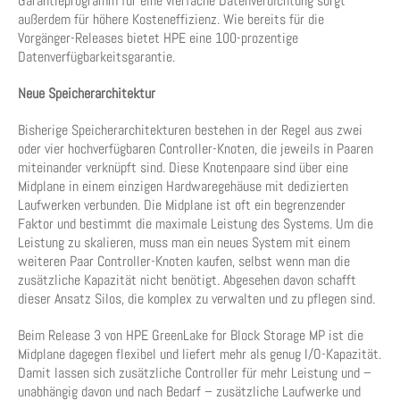
Garantieprogramm für eine vierfache Datenverdichtung sorgt
außerdem für höhere Kosteneffizienz. Wie bereits für die
Vorgänger-Releases bietet HPE eine 100-prozentige
Datenverfügbarkeitsgarantie.
Neue Speicherarchitektur
Bisherige Speicherarchitekturen bestehen in der Regel aus zwei
oder vier hochverfügbaren Controller-Knoten, die jeweils in Paaren
miteinander verknüpft sind. Diese Knotenpaare sind über eine
Midplane in einem einzigen Hardwaregehäuse mit dedizierten
Laufwerken verbunden. Die Midplane ist oft ein begrenzender
Faktor und bestimmt die maximale Leistung des Systems. Um die
Leistung zu skalieren, muss man ein neues System mit einem
weiteren Paar Controller-Knoten kaufen, selbst wenn man die
zusätzliche Kapazität nicht benötigt. Abgesehen davon schafft
dieser Ansatz Silos, die komplex zu verwalten und zu pflegen sind.
Beim Release 3 von HPE GreenLake for Block Storage MP ist die
Midplane dagegen flexibel und liefert mehr als genug I/O-Kapazität.
Damit lassen sich zusätzliche Controller für mehr Leistung und –
unabhängig davon und nach Bedarf – zusätzliche Laufwerke und