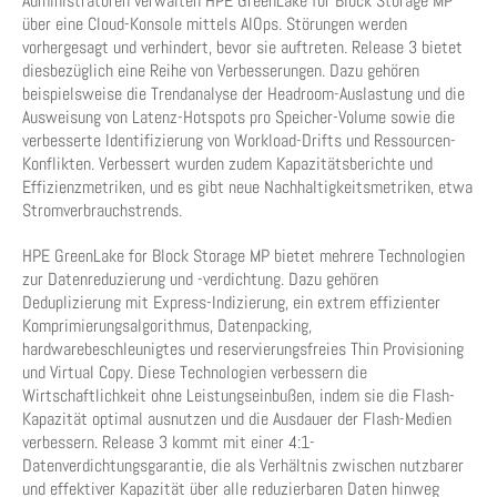
Administratoren verwalten HPE GreenLake for Block Storage MP
über eine Cloud-Konsole mittels AIOps. Störungen werden
vorhergesagt und verhindert, bevor sie auftreten. Release 3 bietet
diesbezüglich eine Reihe von Verbesserungen. Dazu gehören
beispielsweise die Trendanalyse der Headroom-Auslastung und die
Ausweisung von Latenz-Hotspots pro Speicher-Volume sowie die
verbesserte Identifizierung von Workload-Drifts und Ressourcen-
Konflikten. Verbessert wurden zudem Kapazitätsberichte und
Effizienzmetriken, und es gibt neue Nachhaltigkeitsmetriken, etwa
Stromverbrauchstrends.
HPE GreenLake for Block Storage MP bietet mehrere Technologien
zur Datenreduzierung und -verdichtung. Dazu gehören
Deduplizierung mit Express-Indizierung, ein extrem effizienter
Komprimierungsalgorithmus, Datenpacking,
hardwarebeschleunigtes und reservierungsfreies Thin Provisioning
und Virtual Copy. Diese Technologien verbessern die
Wirtschaftlichkeit ohne Leistungseinbußen, indem sie die Flash-
Kapazität optimal ausnutzen und die Ausdauer der Flash-Medien
verbessern. Release 3 kommt mit einer 4:1-
Datenverdichtungsgarantie, die als Verhältnis zwischen nutzbarer
und effektiver Kapazität über alle reduzierbaren Daten hinweg