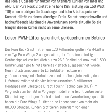
das ideale Upgrade für Nutzer von Standard-Kühlern von Intel und
AMD. Der Pure Rock 2 bietet eine hohe Kühlleistung von 150 Watt
TDP, einen niedrigen Geräuschpegel und hohe Arbeitsspeicher-
Kompatibilität zu einem günstigen Preis. Selbst anspruchsvolle und
hochauflösende Multimedia-Anwendungen sowie aktuelle Spiele
bringen diesen Kühler nicht an seine Grenzen.
Leiser PWM-Lüfter garantiert geräuscharmen Betrieb
Der Pure Rock 2 ist mit einem 120 Millimeter großen PWM-Lüfter
vom Typ Pure Wings 2 ausgestattet, der für seinen niedrigen
Geräuschpegel von lediglich bis zu 26,8 Dezibel bei maximal 1.500
Umdrehungen pro Minute bereits vielfach ausgezeichnet wurde.
Neun luftstromoptimierte Lüfterblätter reduzieren
geräuscherzeugende Turbulenzen und erhöhen gleichzeitig den
Luftdruck, während die vier leistungsstarken 6-Millimeter-
Heatpipes mit „Heatpipe Direct Touch“-Technologie (HDT) im
Vergleich zum beliebten Vorgängermodell eine leicht verbesserte
Kühlleistung erbringen. Dank der tadellosen Verarbeitungsqualität
haben die Pure Wings 2-Lüfter eine Lebensdauer von mehr als
80.000 Stunden. Kunden profitieren außerdem von einer