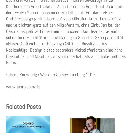
Doch drei von zehn Geschäftsleuten nutzen bevorzugt In-Ear-
Kopfhörer am Arbeitsplatz1. Auch für diesen Bedarf hat Jabra mit
dem Evolve 75e ein passendes Modell parat. Für das In-Ear-
Ohrhörerdesign greift Jabra auf sein Mikrofon-Know-how zurück
und verzichtet ganz auf den Mikrofonarm, ohne Einbußen bei der
Gesprächsqualität hinnehmen zu müssen. Das Headset vereint
schnurlose Mobilität mit erstklassigem Sound, UC-Kompatibilität,
aktiver Geräuschunterdrückung (ANC) und Busylight. Das
Nackenbügel-Design bietet besonders Vieltelefonierern eine hohe
Flexibilität und Mobilität, sowohl innerhalb als auch außerhalb des
Büros.
¹ Jabra Knowledge Workers Survey, Lindberg 2015
www.jabra.com/de
Related Posts