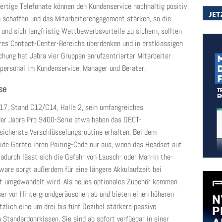
ertige Telefonate können den Kundenservice nachhaltig positiv
 schaffen und das Mitarbeiterengagement stärken, so die
 und sich langfristig Wettbewerbsvorteile zu sichern, sollten
es Contact-Center-Bereichs überdenken und in erstklassigen
chung hat Jabra vier Gruppen anrufzentrierter Mitarbeiter
hpersonal im Kundenservice, Manager und Berater.
se
17, Stand C12/C14, Halle 2, sein umfangreiches
der Jabra Pro 9400-Serie etwa haben das DECT-
 sicherste Verschlüsselungsroutine erhalten. Bei dem
ide Geräte ihren Pairing-Code nur aus, wenn das Headset auf
Dadurch lässt sich die Gefahr von Lausch- oder Man-in the-
mware sorgt außerdem für eine längere Akkulaufzeit bei
xt umgewandelt wird. Als neues optionales Zubehör kommen
ser vor Hintergrundgeräuschen ab und bieten einen höheren
zlich eine um drei bis fünf Dezibel stärkere passive
Standardohrkissen. Sie sind ab sofort verfügbar in einer