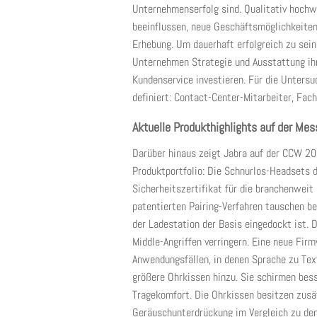
Unternehmenserfolg sind. Qualitativ hochw
beeinflussen, neue Geschäftsmöglichkeiten
Erhebung. Um dauerhaft erfolgreich zu sein
Unternehmen Strategie und Ausstattung ihr
Kundenservice investieren. Für die Untersu
definiert: Contact-Center-Mitarbeiter, Fac
Aktuelle Produkthighlights auf der Mes
Darüber hinaus zeigt Jabra auf der CCW 20
Produktportfolio: Die Schnurlos-Headsets 
Sicherheitszertifikat für die branchenweit
patentierten Pairing-Verfahren tauschen be
der Ladestation der Basis eingedockt ist. 
Middle-Angriffen verringern. Eine neue Fir
Anwendungsfällen, in denen Sprache zu Te
größere Ohrkissen hinzu. Sie schirmen bes
Tragekomfort. Die Ohrkissen besitzen zusät
Geräuschunterdrückung im Vergleich zu den 