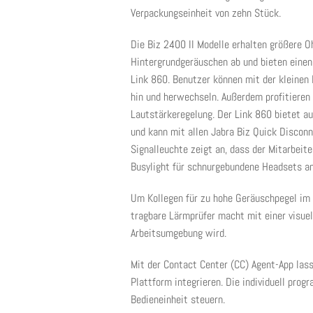
Verpackungseinheit von zehn Stück.
Die Biz 2400 II Modelle erhalten größere O
Hintergrundgeräuschen ab und bieten eine
Link 860. Benutzer können mit der kleinen
hin und herwechseln. Außerdem profitieren
Lautstärkeregelung. Der Link 860 bietet au
und kann mit allen Jabra Biz Quick Disco
Signalleuchte zeigt an, dass der Mitarbeiter
Busylight für schnurgebundene Headsets an
Um Kollegen für zu hohe Geräuschpegel im B
tragbare Lärmprüfer macht mit einer visuel
Arbeitsumgebung wird.
Mit der Contact Center (CC) Agent-App lass
Plattform integrieren. Die individuell pro
Bedieneinheit steuern.