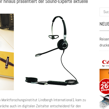
r hinaus präsentiert der Sound-Experte aktuelle
Suche
nach:
NEUE
Reisen
druck
 Marktforschungsinstitut Lindbergh International1 kam zu
räche auch im digitalen Zeitalter entscheidend für den