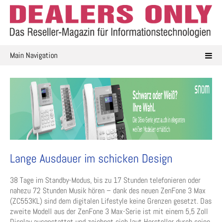
Skip
to
content
Main Navigation
Lange Ausdauer im schicken Design
38 Tage im Standby-Modus, bis zu 17 Stunden telefonieren oder
nahezu 72 Stunden Musik hören – dank des neuen ZenFone 3 Max
(ZC553KL) sind dem digitalen Lifestyle keine Grenzen gesetzt. Das
zweite Modell aus der ZenFone 3 Max-Serie ist mit einem 5,5 Zoll
Display ausgestattet und zeichnet sich laut Hersteller durch seine