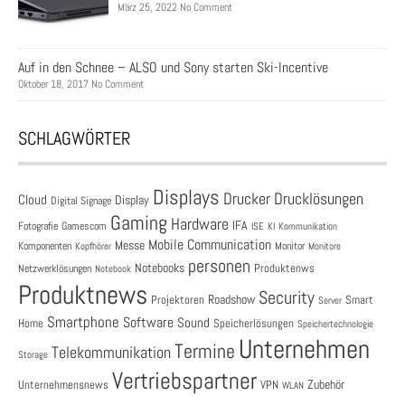
März 25, 2022 No Comment
Auf in den Schnee – ALSO und Sony starten Ski-Incentive
Oktober 18, 2017 No Comment
SCHLAGWÖRTER
Displays
Drucklösungen
Drucker
Cloud
Display
Digital Signage
Gaming
Hardware
IFA
Fotografie
Gamescom
ISE
KI
Kommunikation
Mobile Communication
Messe
Komponenten
Monitor
Monitore
Kopfhörer
personen
Notebooks
Produktenws
Netzwerklösungen
Notebook
Produktnews
Security
Roadshow
Projektoren
Smart
Server
Smartphone
Software
Sound
Speicherlösungen
Home
Speichertechnologie
Unternehmen
Termine
Telekommunikation
Storage
Vertriebspartner
Zubehör
Unternehmensnews
VPN
WLAN