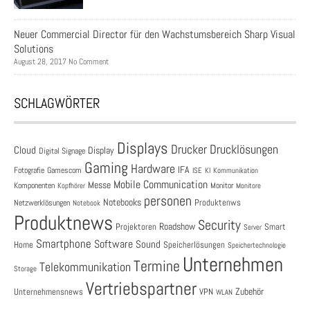
Neuer Commercial Director für den Wachstumsbereich Sharp Visual
Solutions
August 28, 2017 No Comment
SCHLAGWÖRTER
Displays
Drucklösungen
Drucker
Cloud
Display
Digital Signage
Gaming
Hardware
IFA
Fotografie
Gamescom
ISE
KI
Kommunikation
Mobile Communication
Messe
Komponenten
Monitor
Monitore
Kopfhörer
personen
Notebooks
Produktenws
Netzwerklösungen
Notebook
Produktnews
Security
Roadshow
Projektoren
Smart
Server
Smartphone
Software
Sound
Speicherlösungen
Home
Speichertechnologie
Unternehmen
Termine
Telekommunikation
Storage
Vertriebspartner
Zubehör
Unternehmensnews
VPN
WLAN