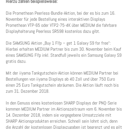
Hierzu zählen beispielsweise:
Die Promethean Peerless-Bundle-Aktion, bei der es bis zum 16.
November für jede Bestellung eines interaktiven Displays
Promethean VTP-65 oder VTP2-75-4K über MEDIUM die fahrbare
Displayhalterung Peerless SR598 kostenlos dazu gibt.
Die SAMSUNG Aktion „Buy 1 Fl!p – get 1 Galaxy S9 for free“:
Hierbei erhalten MEDIUM Partner bis zum 30. November beim Kauf
eines SAMSUNG Fl!p inkl. Standfuß jeweils ein Samsung Galaxy S9
gratis dazu.
Mit der iiyama Tankgutschein-Aktion können MEDIUM Partner bei
Bestellungen von iiyama Displays ab 40 Zoll und über 750 Euro
einen 25 Euro Tankgutschein abräumen. Die Aktion läuft noch bis
zum 31. Dezember 2018.
In den Genuss eines kostenlosen SHARP Displays der PNQ-Serie
kommen MEDIUM Partner im Aktionszeitraum vom 6. November bis
14. Dezember 2018, indem sie vorgegebene Umsatzziele mit
SHARP Aktionsprodukten erreichen. Schnell sein lohnt sich, denn
die Anzahl der kostenlosen Displayzugaben ist begrenzt und es gilt