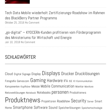
Tech Data Mobile wiederholt Zertifizierungs-Roadshow im Rahmen
des BlackBerry Partner Programms
Oktober 25, 2016 No Comment
„go-digital“ – KYOCERA-Kunden profitieren vom Förderprogramm
des Ministeriums für Wirtschaft und Energie
Juli 10, 2018 No Comment
SCHLAGWÖRTER
Displays
Drucklösungen
Drucker
Cloud
Display
Digital Signage
Gaming
Hardware
IFA
Fotografie
Gamescom
ISE
KI
Kommunikation
Mobile Communication
Messe
Komponenten
Monitor
Monitore
Kopfhörer
personen
Notebooks
Produktenws
Netzwerklösungen
Notebook
Produktnews
Security
Roadshow
Projektoren
Smart
Server
Smartphone
Software
Sound
Speicherlösungen
Home
Speichertechnologie