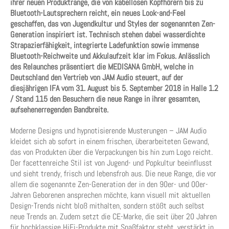
ihrer neuen Produktrange, die von kabellosen Kopfhörern bis zu
Bluetooth-Lautsprechern reicht, ein neues Look-and-Feel
geschaffen, das von Jugendkultur und Styles der sogenannten Zen-
Generation inspiriert ist. Technisch stehen dabei wasserdichte
Strapazierfähigkeit, integrierte Ladefunktion sowie immense
Bluetooth-Reichweite und Akkulaufzeit klar im Fokus. Anlässlich
des Relaunches präsentiert die MEDISANA GmbH, welche in
Deutschland den Vertrieb von JAM Audio steuert, auf der
diesjährigen IFA vom 31. August bis 5. September 2018 in Halle 1.2
/ Stand 115 den Besuchern die neue Range in ihrer gesamten,
aufsehenerregenden Bandbreite.
Moderne Designs und hypnotisierende Musterungen – JAM Audio
kleidet sich ab sofort in einem frischen, überarbeiteten Gewand,
das von Produkten über die Verpackungen bis hin zum Logo reicht.
Der facettenreiche Stil ist von Jugend- und Popkultur beeinflusst
und sieht trendy, frisch und lebensfroh aus. Die neue Range, die vor
allem die sogenannte Zen-Generation der in den 90er- und 00er-
Jahren Geborenen ansprechen möchte, kann visuell mit aktuellen
Design-Trends nicht bloß mithalten, sondern stößt auch selbst
neue Trends an. Zudem setzt die CE-Marke, die seit über 20 Jahren
für hochklassige HiFi-Produkte mit Spaßfaktor steht, verstärkt in