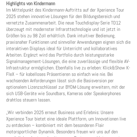
Highlights von Kindermann
Im Mittelpunkt des Kindermann-Auftritts auf der Xperience Tour
2025 stehen innovative Lösungen für den Bildungsbereich und
vernetzte Zusammenarbeit. Die neue Touchdisplay-Serie TD12
überzeugt mit modernster Infrarottechnologie und ist jetzt in
Größen bis zu 98 Zoll erhältlich. Dank intuitiver Bedienung,
praxisnaher Funktionen und sinnvoller Anwendungen eignen sich die
interaktiven Displays ideal für Unterricht und kollaboratives
Arbeiten. Ergänzt wird das Portfolio durch leistungsstarke
Signalmanagement-Lösungen, die eine zuverlässige und flexible AV-
Infrastruktur ermöglichen. Ebenfalls live zu erleben: Klick&Show K-
FleX – für kabelloses Präsentieren so einfach wie nie. Bei
wachsenden Anforderungen lässt sich die Basisversion per
optionalem Lizenzschlüssel zur BYOM-Lösung erweitern, mit der
sich USB-Geräte wie Soundbars, Kameras oder Speakerphones
drahtlos steuern lassen.
„Wir verbinden 2025 erneut Business und Erlebnis: Unsere
Xperience Tour bietet eine ideale Plattform, um Innovationen live
zu entdecken – kombiniert mit dem besonderen Flair
motorsportlicher Dynamik. Besonders freuen wir uns auf den