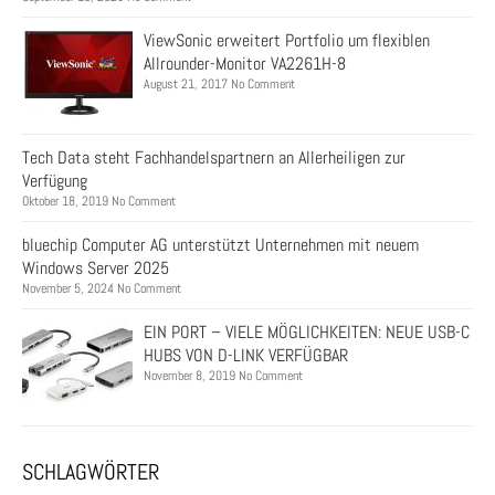
ViewSonic erweitert Portfolio um flexiblen
Allrounder-Monitor VA2261H-8
August 21, 2017 No Comment
Tech Data steht Fachhandelspartnern an Allerheiligen zur
Verfügung
Oktober 18, 2019 No Comment
bluechip Computer AG unterstützt Unternehmen mit neuem
Windows Server 2025
November 5, 2024 No Comment
EIN PORT – VIELE MÖGLICHKEITEN: NEUE USB-C
HUBS VON D-LINK VERFÜGBAR
November 8, 2019 No Comment
SCHLAGWÖRTER