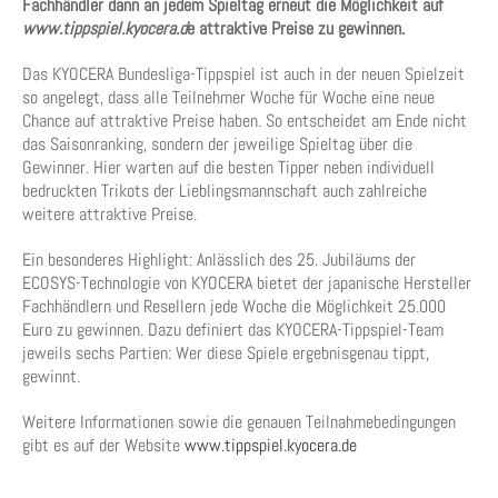
Fachhändler dann an jedem Spieltag erneut die Möglichkeit auf
www.tippspiel.kyocera.d
e attraktive Preise zu gewinnen.
Das KYOCERA Bundesliga-Tippspiel ist auch in der neuen Spielzeit
so angelegt, dass alle Teilnehmer Woche für Woche eine neue
Chance auf attraktive Preise haben. So entscheidet am Ende nicht
das Saisonranking, sondern der jeweilige Spieltag über die
Gewinner. Hier warten auf die besten Tipper neben individuell
bedruckten Trikots der Lieblingsmannschaft auch zahlreiche
weitere attraktive Preise.
Ein besonderes Highlight: Anlässlich des 25. Jubiläums der
ECOSYS-Technologie von KYOCERA bietet der japanische Hersteller
Fachhändlern und Resellern jede Woche die Möglichkeit 25.000
Euro zu gewinnen. Dazu definiert das KYOCERA-Tippspiel-Team
jeweils sechs Partien: Wer diese Spiele ergebnisgenau tippt,
gewinnt.
Weitere Informationen sowie die genauen Teilnahmebedingungen
gibt es auf der Website
www.tippspiel.kyocera.de