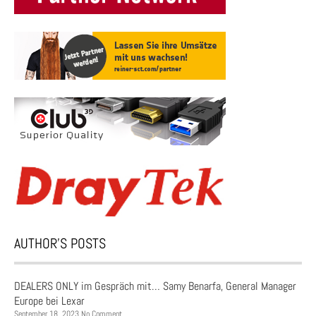
AUTHOR’S POSTS
DEALERS ONLY im Gespräch mit… Samy Benarfa, General Manager
Europe bei Lexar
September 18, 2023 No Comment