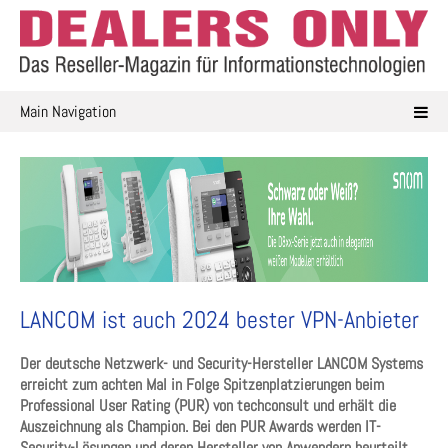
Skip
to
content
Main Navigation
LANCOM ist auch 2024 bester VPN-Anbieter
Der deutsche Netzwerk- und Security-Hersteller LANCOM Systems
erreicht zum achten Mal in Folge Spitzenplatzierungen beim
Professional User Rating (PUR) von techconsult und erhält die
Auszeichnung als Champion. Bei den PUR Awards werden IT-
Security-Lösungen und deren Hersteller von Anwendern beurteilt.