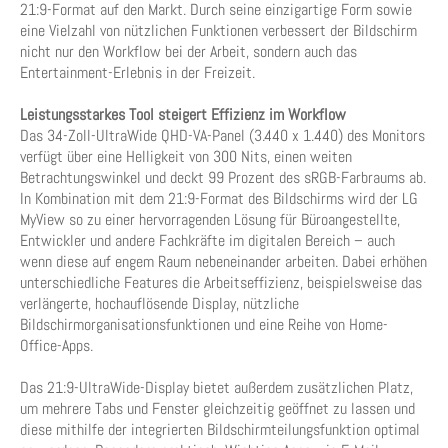
21:9-Format auf den Markt. Durch seine einzigartige Form sowie
eine Vielzahl von nützlichen Funktionen verbessert der Bildschirm
nicht nur den Workflow bei der Arbeit, sondern auch das
Entertainment-Erlebnis in der Freizeit.
Leistungsstarkes Tool steigert Effizienz im Workflow
Das 34-Zoll-UltraWide QHD-VA-Panel (3.440 x 1.440) des Monitors
verfügt über eine Helligkeit von 300 Nits, einen weiten
Betrachtungswinkel und deckt 99 Prozent des sRGB-Farbraums ab.
In Kombination mit dem 21:9-Format des Bildschirms wird der LG
MyView so zu einer hervorragenden Lösung für Büroangestellte,
Entwickler und andere Fachkräfte im digitalen Bereich – auch
wenn diese auf engem Raum nebeneinander arbeiten. Dabei erhöhen
unterschiedliche Features die Arbeitseffizienz, beispielsweise das
verlängerte, hochauflösende Display, nützliche
Bildschirmorganisationsfunktionen und eine Reihe von Home-
Office-Apps.
Das 21:9-UltraWide-Display bietet außerdem zusätzlichen Platz,
um mehrere Tabs und Fenster gleichzeitig geöffnet zu lassen und
diese mithilfe der integrierten Bildschirmteilungsfunktion optimal