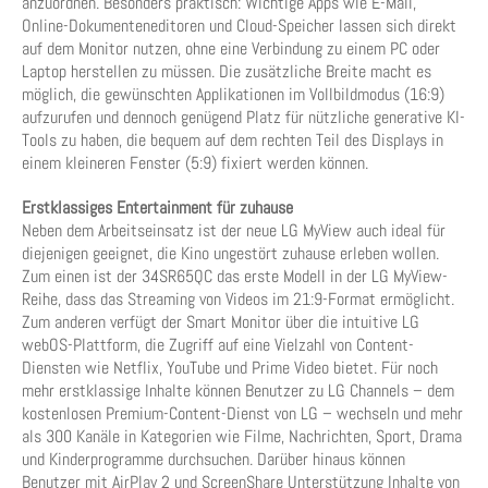
anzuordnen. Besonders praktisch: Wichtige Apps wie E-Mail,
Online-Dokumenteneditoren und Cloud-Speicher lassen sich direkt
auf dem Monitor nutzen, ohne eine Verbindung zu einem PC oder
Laptop herstellen zu müssen. Die zusätzliche Breite macht es
möglich, die gewünschten Applikationen im Vollbildmodus (16:9)
aufzurufen und dennoch genügend Platz für nützliche generative KI-
Tools zu haben, die bequem auf dem rechten Teil des Displays in
einem kleineren Fenster (5:9) fixiert werden können.
Erstklassiges Entertainment für zuhause
Neben dem Arbeitseinsatz ist der neue LG MyView auch ideal für
diejenigen geeignet, die Kino ungestört zuhause erleben wollen.
Zum einen ist der 34SR65QC das erste Modell in der LG MyView-
Reihe, dass das Streaming von Videos im 21:9-Format ermöglicht.
Zum anderen verfügt der Smart Monitor über die intuitive LG
webOS-Plattform, die Zugriff auf eine Vielzahl von Content-
Diensten wie Netflix, YouTube und Prime Video bietet. Für noch
mehr erstklassige Inhalte können Benutzer zu LG Channels – dem
kostenlosen Premium-Content-Dienst von LG – wechseln und mehr
als 300 Kanäle in Kategorien wie Filme, Nachrichten, Sport, Drama
und Kinderprogramme durchsuchen. Darüber hinaus können
Benutzer mit AirPlay 2 und ScreenShare Unterstützung Inhalte von