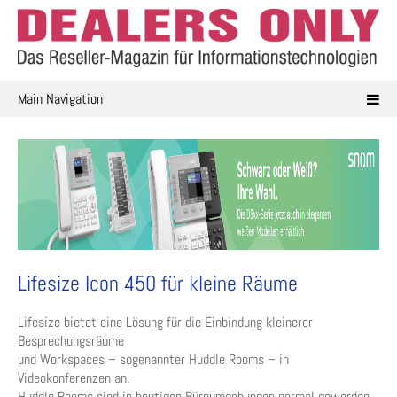
Skip
to
content
Main Navigation
Lifesize Icon 450 für kleine Räume
Lifesize bietet eine Lösung für die Einbindung kleinerer
Besprechungsräume
und Workspaces – sogenannter Huddle Rooms – in
Videokonferenzen an.
Huddle Rooms sind in heutigen Büroumgebungen normal geworden,