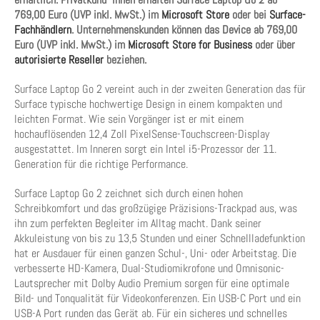
769,00 Euro (UVP inkl. MwSt.) im
Microsoft Store
oder bei
Surface-
Fachhändlern
. Unternehmenskunden können das Device ab 769,00
Euro (UVP inkl. MwSt.) im
Microsoft Store for Business
oder über
autorisierte Reseller
beziehen.
Surface Laptop Go 2 vereint auch in der zweiten Generation das für
Surface typische hochwertige Design in einem kompakten und
leichten Format. Wie sein Vorgänger ist er mit einem
hochauflösenden 12,4 Zoll PixelSense-Touchscreen-Display
ausgestattet. Im Inneren sorgt ein Intel i5-Prozessor der 11.
Generation für die richtige Performance.
Surface Laptop Go 2 zeichnet sich durch einen hohen
Schreibkomfort und das großzügige Präzisions-Trackpad aus, was
ihn zum perfekten Begleiter im Alltag macht. Dank seiner
Akkuleistung von bis zu 13,5 Stunden und einer Schnellladefunktion
hat er Ausdauer für einen ganzen Schul-, Uni- oder Arbeitstag. Die
verbesserte HD-Kamera, Dual-Studiomikrofone und Omnisonic-
Lautsprecher mit Dolby Audio Premium sorgen für eine optimale
Bild- und Tonqualität für Videokonferenzen. Ein USB-C Port und ein
USB-A Port runden das Gerät ab. Für ein sicheres und schnelles