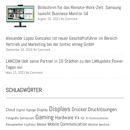
Bildschirm für das Remote-Work-Zeit: Samsung
launcht Business-Monitor S4
August 20, 2021 No Comment
Alexander Lopez Gonzalez ist neuer Geschäftsführer im Bereich
Vertrieb und Marketing bei der bintec elmeg GmbH
September 19, 2016 No Comment
LANCOM lädt seine Partner in 10 Städten zu den LANupdate Power-
Tagen ein
März 13, 2023 No Comment
SCHLAGWÖRTER
Displays
Drucklösungen
Drucker
Cloud
Display
Digital Signage
Gaming
Hardware
IFA
Fotografie
Gamescom
ISE
KI
Kommunikation
Mobile Communication
Messe
Komponenten
Monitor
Monitore
Kopfhörer