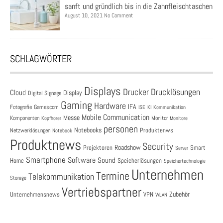
sanft und gründlich bis in die Zahnfleischtaschen
August 10, 2021 No Comment
SCHLAGWÖRTER
Displays
Drucklösungen
Drucker
Cloud
Display
Digital Signage
Gaming
Hardware
IFA
Fotografie
Gamescom
ISE
KI
Kommunikation
Mobile Communication
Messe
Komponenten
Monitor
Monitore
Kopfhörer
personen
Notebooks
Produktenws
Netzwerklösungen
Notebook
Produktnews
Security
Roadshow
Projektoren
Smart
Server
Smartphone
Software
Sound
Speicherlösungen
Home
Speichertechnologie
Unternehmen
Termine
Telekommunikation
Storage
Vertriebspartner
Zubehör
Unternehmensnews
VPN
WLAN