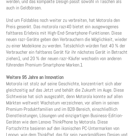
werden, und das kompakte Design passt sowohl in Taschen als
auch in Geldbörsen.
Und um Foldables noch weiter zu verbreiten, hat Motorola den
Preis gesenkt. Das motorola razr40 bietet ein ausgewogenes
faltbares Erlebnis mit High-End-Smartphone-Funktionen. Diese
neuen razr-Geräte geben den Verbrauchern die Möglichkeit, wieder
zu einer Modeikone zu werden. Tatsächlich würden fast 40 % der
Verbraucher ein faltbares Gerät für ihr nächstes Gerät in Betracht
ziehen1, und 20 % der neuen razr-Käufer wechseln von anderen
führenden Premium-Smartphone-Marken.1
Weitere 95 Jahre an Innovation
Motorola ist stolz auf seine Geschichte, konzentriert sich aber
gleichzeitig auf das Jetzt und behält die Zukunft im Auge. Diese
Sichtweise hat sich ausgezahlt, denn Motorola konnte auf allen
Märkten weltweit Wachstum verzeichnen, vor allem in seinen
Premium-Produktfamilien und im B2B-Bereich, einschließlich
Dienstleistungen, Lösungen und einzigartigen Business-Edition-
Geräten wie dem Lenovo ThinkPhone by Motorola. Diese
Fortschritte basieren auf den ikonischen PC-Untermarken von
Lenovo, wie dem ThinkPad, das für sein zweckmäßiges Design und