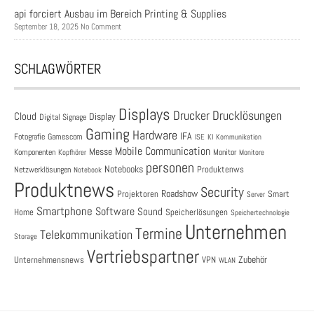
api forciert Ausbau im Bereich Printing & Supplies
September 18, 2025 No Comment
SCHLAGWÖRTER
Displays
Drucklösungen
Drucker
Cloud
Display
Digital Signage
Gaming
Hardware
IFA
Fotografie
Gamescom
ISE
KI
Kommunikation
Mobile Communication
Messe
Komponenten
Monitor
Monitore
Kopfhörer
personen
Notebooks
Produktenws
Netzwerklösungen
Notebook
Produktnews
Security
Roadshow
Projektoren
Smart
Server
Smartphone
Software
Sound
Speicherlösungen
Home
Speichertechnologie
Unternehmen
Termine
Telekommunikation
Storage
Vertriebspartner
Zubehör
Unternehmensnews
VPN
WLAN