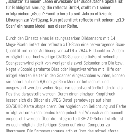
„Schätze“ zu neuem Leben erwecken? Der süddeutsche Spezialist
für Bilddigitalisierung, die reflecta GmbH, stellt mit seiner
erfolgreichen „xScan“-Familie bereits seit Jahren effiziente
Lösungen zur Verfügung. Nun präsentiert reflecta mit seinem „x10-
Scan“ ein neues Modell aus dieser Reihe.
Durch den Einsatz eines leistungsstarken Bildsensors mit 14
Mega-Pixeln liefert der reflecta x10-Scan eine hervorragende Scan-
Qualität mit einer Auflösung von 4416 x 2944 Bildpunkten. Zudem
ermöglicht der hochwertige CMOS-Sensor die äußerst schnelle
Scangeschwindigkeit von weniger als zwei Sekunden pro Dia bzw.
Negativ.Sobald gerahmte Dias oder Negativstreifen mit Hilfe der
mitgelieferten Halter in den Scanner eingeschoben wurden, können
sie sofort auf dem 8,9 cm großem Monitor betrachtet und
ausgewählt werden, wobei Negative selbstverständlich direkt als
Positive dargestellt werden. Durch einen einzigen Knopfdruck
lassen sich die Bilder als JPEG-Datei geradewegs auf einer
SD/SDHC-Karte abspeichern. Der Abgleich von Belichtung und Farbe
erfolgt automatisch, beides kann jedoch auf Wunsch auch manuell
eingestellt werden. Über die integrierte USB-2.0-Schnittstelle ist
es auch möglich, die fertigen Scans auf einen Computer zu
übertragen. Die Stromversorgung erfolgt über das mitgelieferte