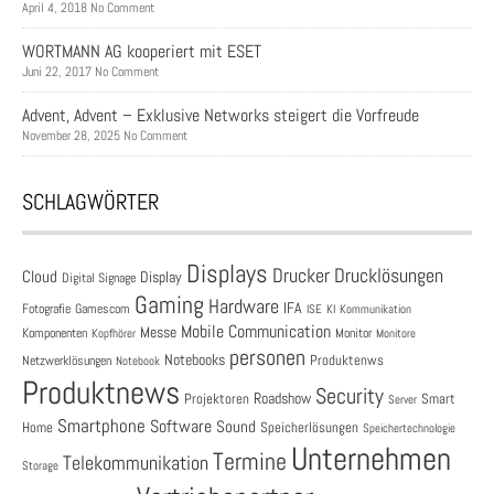
April 4, 2018 No Comment
WORTMANN AG kooperiert mit ESET
Juni 22, 2017 No Comment
Advent, Advent – Exklusive Networks steigert die Vorfreude
November 28, 2025 No Comment
SCHLAGWÖRTER
Displays
Drucklösungen
Drucker
Cloud
Display
Digital Signage
Gaming
Hardware
IFA
Fotografie
Gamescom
ISE
KI
Kommunikation
Mobile Communication
Messe
Komponenten
Monitor
Monitore
Kopfhörer
personen
Notebooks
Produktenws
Netzwerklösungen
Notebook
Produktnews
Security
Roadshow
Projektoren
Smart
Server
Smartphone
Software
Sound
Speicherlösungen
Home
Speichertechnologie
Unternehmen
Termine
Telekommunikation
Storage