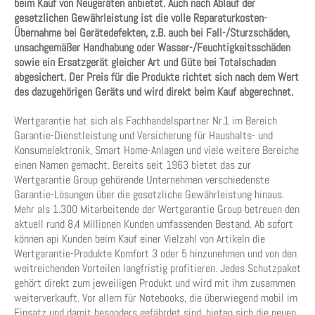
beim Kauf von Neugeräten anbietet. Auch nach Ablauf der
gesetzlichen Gewährleistung ist die volle Reparaturkosten-
Übernahme bei Gerätedefekten, z.B. auch bei Fall-/Sturzschäden,
unsachgemäßer Handhabung oder Wasser-/Feuchtigkeitsschäden
sowie ein Ersatzgerät gleicher Art und Güte bei Totalschaden
abgesichert. Der Preis für die Produkte richtet sich nach dem Wert
des dazugehörigen Geräts und wird direkt beim Kauf abgerechnet.
Wertgarantie hat sich als Fachhandelspartner Nr.1 im Bereich
Garantie-Dienstleistung und Versicherung für Haushalts- und
Konsumelektronik, Smart Home-Anlagen und viele weitere Bereiche
einen Namen gemacht. Bereits seit 1963 bietet das zur
Wertgarantie Group gehörende Unternehmen verschiedenste
Garantie-Lösungen über die gesetzliche Gewährleistung hinaus.
Mehr als 1.300 Mitarbeitende der Wertgarantie Group betreuen den
aktuell rund 8,4 Millionen Kunden umfassenden Bestand. Ab sofort
können api Kunden beim Kauf einer Vielzahl von Artikeln die
Wertgarantie-Produkte Komfort 3 oder 5 hinzunehmen und von den
weitreichenden Vorteilen langfristig profitieren. Jedes Schutzpaket
gehört direkt zum jeweiligen Produkt und wird mit ihm zusammen
weiterverkauft. Vor allem für Notebooks, die überwiegend mobil im
Einsatz und damit besonders gefährdet sind, bieten sich die neuen