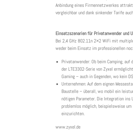
Anbindung eines Firmennetzwerkes attrakti
vergleichbar und dank sinkender Tarife auc
Einsatzszenarien für Privatanwender und 
Bei 2,4 GHz 802.11n 2×2 WiFi mit multiple
weder beim Einsatz im professionellen noc
Privatanwender: Ob beim Camping, auf d
der LTE3302-Serie von Zyxel ermöglich
Gaming – auch in Gegenden, wo kein DS
Unternehmen: Auf dem eignen Messestan
Baustelle – überall, wo mobil ein leistu
nötigen Parameter. Die Integration ins
problemlos möglich, beispielsweise um
einzurichten.
www.zyxel.de