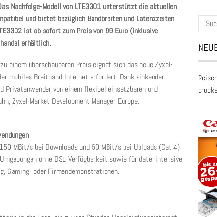
Das Nachfolge-Modell von LTE3301 unterstützt die aktuellen
patibel und bietet bezüglich Bandbreiten und Latenzzeiten
Suche
TE3302 ist ab sofort zum Preis von 99 Euro (inklusive
nach:
andel erhältlich.
NEUE
d zu einem überschaubaren Preis eignet sich das neue Zyxel-
er mobiles Breitband-Internet erfordert. Dank sinkender
Reisen
nd Privatanwender von einem flexibel einsetzbaren und
druck
juhn, Zyxel Market Development Manager Europe.
nwendungen
 150 MBit/s bei Downloads und 50 MBit/s bei Uploads (Cat 4)
n Umgebungen ohne DSL-Verfügbarkeit sowie für datenintensive
ng, Gaming- oder Firmendemonstrationen.