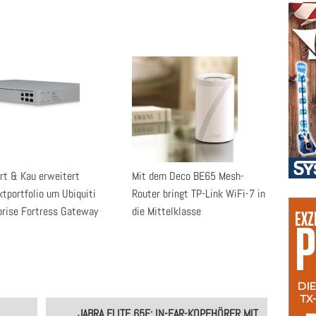
rt & Kau erweitert
Mit dem Deco BE65 Mesh-
ktportfolio um Ubiquiti
Router bringt TP-Link WiFi-7 in
prise Fortress Gateway
die Mittelklasse
JABRA ELITE 65E: IN-EAR-KOPFHÖRER MIT