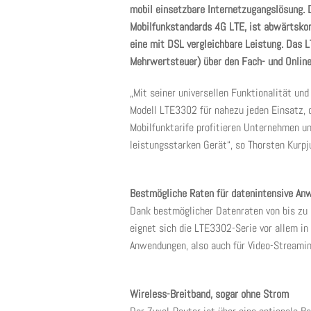
mobil einsetzbare Internetzugangslösung. 
Mobilfunkstandards 4G LTE, ist abwärtskom
eine mit DSL vergleichbare Leistung. Das L
Mehrwertsteuer) über den Fach- und Onlineh
„Mit seiner universellen Funktionalität un
Modell LTE3302 für nahezu jeden Einsatz, d
Mobilfunktarife profitieren Unternehmen u
leistungsstarken Gerät“, so Thorsten Kurp
Bestmögliche Raten für datenintensive A
Dank bestmöglicher Datenraten von bis zu
eignet sich die LTE3302-Serie vor allem i
Anwendungen, also auch für Video-Streami
Wireless-Breitband, sogar ohne Strom