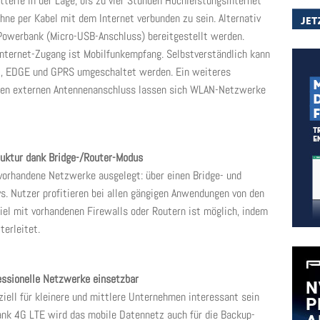
tterie in der Lage, bis zu vier Stunden Hochleistungsinternet
ne per Kabel mit dem Internet verbunden zu sein. Alternativ
Powerbank (Micro-USB-Anschluss) bereitgestellt werden.
Internet-Zugang ist Mobilfunkempfang. Selbstverständlich kann
G, EDGE und GPRS umgeschaltet werden. Ein weiteres
inen externen Antennenanschluss lassen sich WLAN-Netzwerke
ruktur dank Bridge-/Router-Modus
 vorhandene Netzwerke ausgelegt: über einen Bridge- und
s. Nutzer profitieren bei allen gängigen Anwendungen von den
l mit vorhandenen Firewalls oder Routern ist möglich, indem
terleitet.
essionelle Netzwerke einsetzbar
iell für kleinere und mittlere Unternehmen interessant sein
Dank 4G LTE wird das mobile Datennetz auch für die Backup-