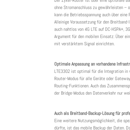
Der Zyxel-Router ist über eine optionale Ba
ohne Stromanschluss zu gewährleisten – oh
kann die Betriebsspannung auch über eine 
Alleinige Voraussetzung für den Breitband-
auch nahtlos von 4G LTE auf DC-HSPA+, 3
Argument für den mobilen Einsatz: Über e
mit verstärktem Signal einrichten.
Optimale Anpassung an vorhandene Infrast
LTE3302 ist optimal für die Integration in
Router-Modus für alle Geräte oder Gateway
Routing-Funktionen. Auch das Zusammenspie
der Bridge-Modus den Datenverkehr nur wei
Auch als Breitband-Backup-Lösung für prof
Eine weitere Nutzungsmöglichkeit, die spez
dürfte, ist das mobile Backup der Daten. 