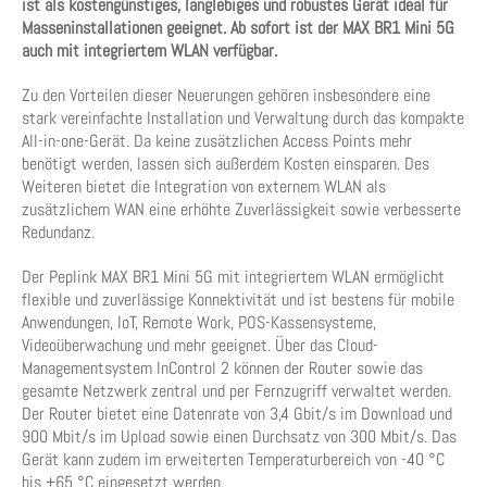
ist als kostengünstiges, langlebiges und robustes Gerät ideal für
Masseninstallationen geeignet. Ab sofort ist der MAX BR1 Mini 5G
auch mit integriertem WLAN verfügbar.
Zu den Vorteilen dieser Neuerungen gehören insbesondere eine
stark vereinfachte Installation und Verwaltung durch das kompakte
All-in-one-Gerät. Da keine zusätzlichen Access Points mehr
benötigt werden, lassen sich außerdem Kosten einsparen. Des
Weiteren bietet die Integration von externem WLAN als
zusätzlichem WAN eine erhöhte Zuverlässigkeit sowie verbesserte
Redundanz.
Der Peplink MAX BR1 Mini 5G mit integriertem WLAN ermöglicht
flexible und zuverlässige Konnektivität und ist bestens für mobile
Anwendungen, IoT, Remote Work, POS-Kassensysteme,
Videoüberwachung und mehr geeignet. Über das Cloud-
Managementsystem InControl 2 können der Router sowie das
gesamte Netzwerk zentral und per Fernzugriff verwaltet werden.
Der Router bietet eine Datenrate von 3,4 Gbit/s im Download und
900 Mbit/s im Upload sowie einen Durchsatz von 300 Mbit/s. Das
Gerät kann zudem im erweiterten Temperaturbereich von -40 °C
bis +65 °C eingesetzt werden.