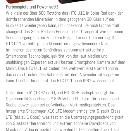
Farbenspiele und Power satt!
Wie viele der über 500 Rottöne das HTC U11 in Solar Red dank der
lichtbrechenden Mineralien in dem gebogenen 3D-Glas auf der
Rückseite wiedergeben kann, ist unbekannt. Je nach Lichteinfall
changiert das Solar Red von Feuerrot über Orangerot wie bei einem
Sonnenaufgang bis hin zu edlem Rotgold in der Dämmerung. Das
HTC U11 verleiht jedem Moment eine ganz besondere Note.
Im Inneren des roten Schönlings schlummert aktuellste
Smartphone-Technologie, gekrönt von der laut Medien und
unabhängigen Experten aktuell besten Smartphone-Kamera auf dem
Markt. Das HTC U11 ist zudem das weltweit erste Smartphone,
das durch Drücken des Rahmens mit dem Anwender interagieren
kann. Darüber hinaus ist das HTC U11 nach IP67 wasserdicht.
Unter dem 5.5” (13,97 cm) Quad HD 3D-Glasdisplay sorgt die
Qualcomm® Snapdragon™ 835 Mobile Platform für ausreichend
Rechenpower auch bei aufwändigen Multimediaprojekten. Das
integrierte Snapdragon X16 LTE Modem ermöglicht Gigabit Class
LTE (bis zu 1 Gbps), was fast an die Übertragungsgeschwindigkeit
von Glasfaser heranreicht und extrem schnelle Downloads von
Musik und Video ermöglicht sowie den blitzschnellen Zugriff auf