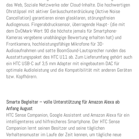
das Web, Soziale Netzwerke oder Cloud-Inhalte. Die hochwertigen
Ohrstöpsel mit aktiver Geräuschunterdrückung (Active Noise
Cancellation) garantieren einen glasklaren, störungsfreien
Audiogenuss. Fingerabdrucksensor, überragende Haupt- (die mit
dem DxOMark-Wert 90 die höchste jemals für Smartphone-
Kameras vergebene unabhängige Bewertung erhalten hat) und
Frontkamera, hochleistungsfähige Mikrofone für 3D-
Audioaufnahmen und satte BoomSound-Lautsprecher runden das
Ausstattungspaket des HTC U11 ab. Zum Lieferumfang gehört auch
ein HTC USB-C auf 3,5 mm Adapter mit eingebautem DAC für
optimale Audioleistung und die Kompatibilität mit anderen Geräten
bzw. Kopfhörern.
Smarte Begleiter – volle Unterstützung für Amazon Alexa ab
Anfang August
HTC Sense Companion, Google Assistent und Amazon Alexa für ein
intelligenteres und hilfreicheres Smartphone. Der HTC Sense
Companion lernt seinen Besitzer und seine täglichen
Verhaltensmuster im Laufe der Zeit kennen, um tägliche neue