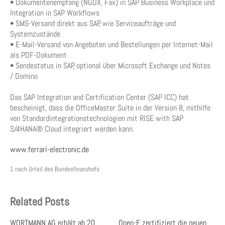
• Dokumentenempfang (NGDX, Fax) in SAP Business Workplace und
Integration in SAP Workflows
• SMS-Versand direkt aus SAP, wie Serviceaufträge und
Systemzustände
• E-Mail-Versand von Angeboten und Bestellungen per Internet-Mail
als PDF-Dokument
• Sendestatus in SAP, optional über Microsoft Exchange und Notes
/ Domino
Das SAP Integration and Certification Center (SAP ICC) hat
bescheinigt, dass die OfficeMaster Suite in der Version 8, mithilfe
von Standardintegrationstechnologien mit RISE with SAP
S/4HANA® Cloud integriert werden kann.
www.ferrari-electronic.de
1 nach Urteil des Bundesfinanzhofs
Related Posts
WORTMANN AG erhält ab 20.
Open-E zertifiziert die neuen