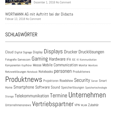
Dezember 1, 2016 No Comment
WORTMANN AG mit Auftritt bei der Didacta
Februar 13, 2018 No Comment
SCHLAGWÖRTER
Displays
Drucklösungen
Drucker
Cloud
Display
Digital Signage
Gaming
Hardware
IFA
Fotografie
Gamescom
ISE
KI
Kommunikation
Mobile Communication
Messe
Komponenten
Monitor
Monitore
Kopfhörer
personen
Notebooks
Produktenws
Netzwerklösungen
Notebook
Produktnews
Security
Roadshow
Projektoren
Smart
Server
Smartphone
Software
Sound
Speicherlösungen
Home
Speichertechnologie
Unternehmen
Termine
Telekommunikation
Storage
Vertriebspartner
Zubehör
Unternehmensnews
VPN
WLAN