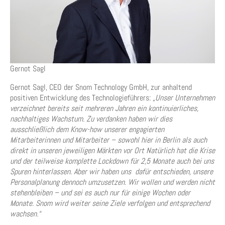
Gernot Sagl
Gernot Sagl, CEO der Snom Technology GmbH, zur anhaltend
positiven Entwicklung des Technologieführers:
„Unser Unternehmen
verzeichnet bereits seit mehreren Jahren ein kontinuierliches,
nachhaltiges Wachstum. Zu verdanken haben wir dies
ausschließlich dem Know-how unserer engagierten
Mitarbeiterinnen und Mitarbeiter – sowohl hier in Berlin als auch
direkt in unseren jeweiligen Märkten vor Ort Natürlich hat die Krise
und der teilweise komplette Lockdown für 2,5 Monate auch bei uns
Spuren hinterlassen. Aber wir haben uns dafür entschieden, unsere
Personalplanung dennoch umzusetzen. Wir wollen und werden nicht
stehenbleiben – und sei es auch nur für einige Wochen oder
Monate. Snom wird weiter seine Ziele verfolgen und entsprechend
wachsen.“