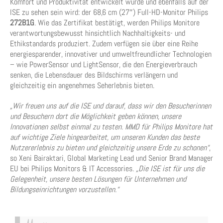
Komfort und Produktivität entwickelt wurde und ebenfalls auf der
ISE zu sehen sein wird: der 68,6 cm (27″) Full-HD-Monitor Philips
272B1G
. Wie das Zertifikat bestätigt, werden Philips Monitore
verantwortungsbewusst hinsichtlich Nachhaltigkeits- und
Ethikstandards produziert. Zudem verfügen sie über eine Reihe
energiesparender, innovativer und umweltfreundlicher Technologien
– wie PowerSensor und LightSensor, die den Energieverbrauch
senken, die Lebensdauer des Bildschirms verlängern und
gleichzeitig ein angenehmes Seherlebnis bieten.
„Wir freuen uns auf die ISE und darauf, dass wir den Besucherinnen
und Besuchern dort die Möglichkeit geben können, unsere
Innovationen selbst einmal zu testen. MMD für Philips Monitore hat
auf wichtige Ziele hingearbeitet, um unseren Kunden das beste
Nutzererlebnis zu bieten und gleichzeitig unsere Erde zu schonen“
,
so Xeni Bairaktari, Global Marketing Lead und Senior Brand Manager
EU bei Philips Monitors & IT Accessories.
„Die ISE ist für uns die
Gelegenheit, unsere besten Lösungen für Unternehmen und
Bildungseinrichtungen vorzustellen.“