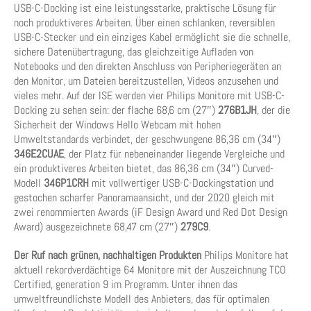
USB-C-Docking ist eine leistungsstarke, praktische Lösung für
noch produktiveres Arbeiten. Über einen schlanken, reversiblen
USB-C-Stecker und ein einziges Kabel ermöglicht sie die schnelle,
sichere Datenübertragung, das gleichzeitige Aufladen von
Notebooks und den direkten Anschluss von Peripheriegeräten an
den Monitor, um Dateien bereitzustellen, Videos anzusehen und
vieles mehr. Auf der ISE werden vier Philips Monitore mit USB-C-
Docking zu sehen sein: der flache 68,6 cm (27″)
276B1JH
, der die
Sicherheit der Windows Hello Webcam mit hohen
Umweltstandards verbindet, der geschwungene 86,36 cm (34″)
346E2CUAE
, der Platz für nebeneinander liegende Vergleiche und
ein produktiveres Arbeiten bietet, das 86,36 cm (34″) Curved-
Modell
346P1CRH
mit vollwertiger USB-C-Dockingstation und
gestochen scharfer Panoramaansicht, und der 2020 gleich mit
zwei renommierten Awards (iF Design Award und Red Dot Design
Award) ausgezeichnete 68,47 cm (27″)
279C9
.
Der Ruf nach grünen, nachhaltigen Produkten
Philips Monitore hat
aktuell rekordverdächtige 64 Monitore mit der Auszeichnung TCO
Certified, generation 9 im Programm. Unter ihnen das
umweltfreundlichste Modell des Anbieters, das für optimalen