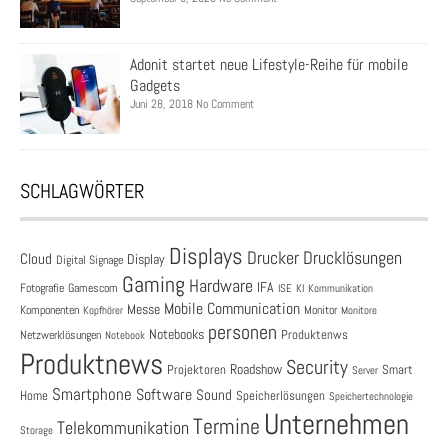
Adonit startet neue Lifestyle-Reihe für mobile
Gadgets
Juni 28, 2018 No Comment
SCHLAGWÖRTER
Displays
Drucklösungen
Drucker
Cloud
Display
Digital Signage
Gaming
Hardware
IFA
Fotografie
Gamescom
ISE
KI
Kommunikation
Mobile Communication
Messe
Komponenten
Monitor
Monitore
Kopfhörer
personen
Notebooks
Produktenws
Netzwerklösungen
Notebook
Produktnews
Security
Roadshow
Projektoren
Smart
Server
Smartphone
Software
Sound
Speicherlösungen
Home
Speichertechnologie
Unternehmen
Termine
Telekommunikation
Storage