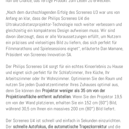
nun die Chance, das fertige Produkt zum Leben zu erwecken.
„Nach dem durchschlagenden Erfolg des Screeneo U3 war uns von
Anfang an klar, dass der Philips Screeneo U4 die
Ultrakurzdistanzprojektor-Technologie noch weiter verbessern und
gleichzeitig ein kompakteres Design aufweisen muss. Wir sind
davon überzeugt, dass er alle Voraussetzungen erfüllt, um Nutzern
ein präzises und vielseitiges Bild zu liefern, das sich perfekt für
Filmmarathons und Spielesessions eignet“, erläuterte Dan Mamane,
Präsident von Screeneo Innovation SA.
Der Philips Screeneo U4 sorgt für ein echtes Kinoerlebnis zu Hause
und eignet sich perfekt für Ihr Schlafzimmer, Ihre Küche, Ihr
Arbeitszimmer oder Ihr Wohnzimmer. Optimieren Sie den Raum und
nutzen Sie jeden Quadratzentimeter Ihres Zuhauses optimal aus,
denn Sie können den
Projektor weniger als 35 cm von der
Projektionsfläche entfernt aufstellen
. Wenn Sie den Projektor 19,5
cm von der Wand platzieren, erhalten Sie ein 152 cm (60″) Bild,
während 30,5 cm Ihnen ein massives 200 cm (80″) Bild liefert.
Der Screeneo U4 ist schnell und einfach in Sekunden einzurichten.
Der
schnelle Autofokus, die automatische Trapezkorrektur
und die