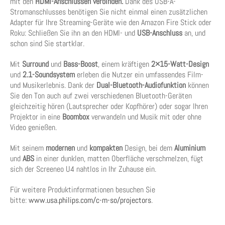
mit den
HDMI-Anschlüssen verbinden.
Dank des USB-A-
Stromanschlusses benötigen Sie nicht einmal einen zusätzlichen
Adapter für Ihre Streaming-Geräte wie den Amazon Fire Stick oder
Roku: Schließen Sie ihn an den HDMI- und
USB-Anschluss
an, und
schon sind Sie startklar.
Mit
Surround
und
Bass-Boost
, einem kräftigen
2×15-Watt-Design
und
2.1-Soundsystem
erleben die Nutzer ein umfassendes Film-
und Musikerlebnis. Dank der
Dual-Bluetooth-Audiofunktion
können
Sie den Ton auch auf zwei verschiedenen Bluetooth-Geräten
gleichzeitig hören (Lautsprecher oder Kopfhörer) oder sogar Ihren
Projektor in eine
Boombox
verwandeln und Musik mit oder ohne
Video genießen.
Mit seinem
modernen
und
kompakten
Design, bei dem
Aluminium
und
ABS
in einer dunklen, matten Oberfläche verschmelzen, fügt
sich der Screeneo U4 nahtlos in Ihr Zuhause ein.
Für weitere Produktinformationen besuchen Sie
bitte:
www.usa.philips.com/c-m-so/projectors
.