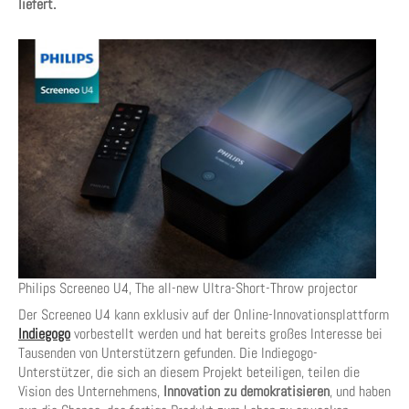
liefert.
Philips Screeneo U4, The all-new Ultra-Short-Throw projector
Der Screeneo U4 kann exklusiv auf der Online-Innovationsplattform
Indiegogo
vorbestellt werden und hat bereits großes Interesse bei
Tausenden von Unterstützern gefunden. Die Indiegogo-
Unterstützer, die sich an diesem Projekt beteiligen, teilen die
Vision des Unternehmens,
Innovation zu demokratisieren
, und haben