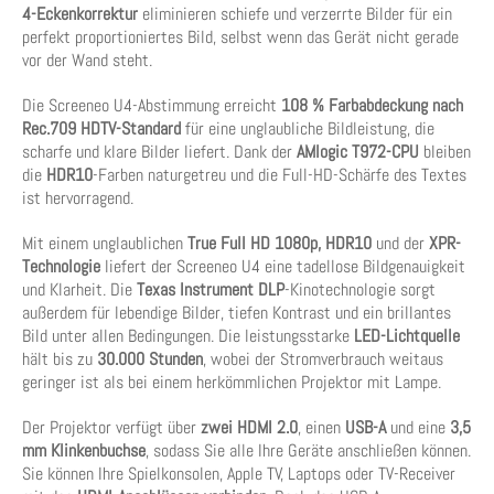
4-Eckenkorrektur
eliminieren schiefe und verzerrte Bilder für ein
perfekt proportioniertes Bild, selbst wenn das Gerät nicht gerade
vor der Wand steht.
Die Screeneo U4-Abstimmung erreicht
108 % Farbabdeckung nach
Rec.709 HDTV-Standard
für eine unglaubliche Bildleistung, die
scharfe und klare Bilder liefert. Dank der
AMlogic T972-CPU
bleiben
die
HDR10
-Farben naturgetreu und die Full-HD-Schärfe des Textes
ist hervorragend.
Mit einem unglaublichen
True Full HD 1080p, HDR10
und der
XPR-
Technologie
liefert der Screeneo U4 eine tadellose Bildgenauigkeit
und Klarheit. Die
Texas Instrument DLP
-Kinotechnologie sorgt
außerdem für lebendige Bilder, tiefen Kontrast und ein brillantes
Bild unter allen Bedingungen. Die leistungsstarke
LED-Lichtquelle
hält bis zu
30.000 Stunden
, wobei der Stromverbrauch weitaus
geringer ist als bei einem herkömmlichen Projektor mit Lampe.
Der Projektor verfügt über
zwei HDMI 2.0
, einen
USB-A
und eine
3,5
mm Klinkenbuchse
, sodass Sie alle Ihre Geräte anschließen können.
Sie können Ihre Spielkonsolen, Apple TV, Laptops oder TV-Receiver