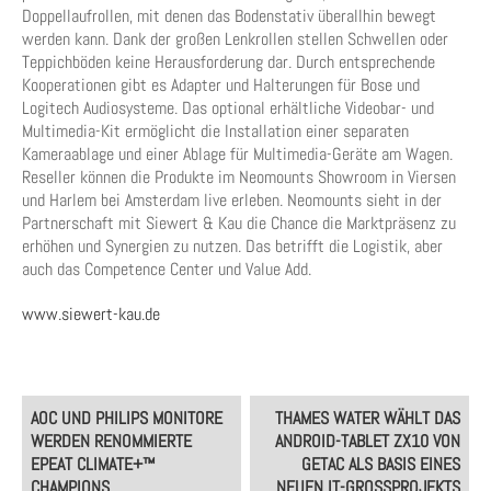
Doppellaufrollen, mit denen das Bodenstativ überallhin bewegt
werden kann. Dank der großen Lenkrollen stellen Schwellen oder
Teppichböden keine Herausforderung dar. Durch entsprechende
Kooperationen gibt es Adapter und Halterungen für Bose und
Logitech Audiosysteme. Das optional erhältliche Videobar- und
Multimedia-Kit ermöglicht die Installation einer separaten
Kameraablage und einer Ablage für Multimedia-Geräte am Wagen.
Reseller können die Produkte im Neomounts Showroom in Viersen
und Harlem bei Amsterdam live erleben. Neomounts sieht in der
Partnerschaft mit Siewert & Kau die Chance die Marktpräsenz zu
erhöhen und Synergien zu nutzen. Das betrifft die Logistik, aber
auch das Competence Center und Value Add.
www.siewert-kau.de
Post
AOC UND PHILIPS MONITORE
THAMES WATER WÄHLT DAS
navigation
WERDEN RENOMMIERTE
ANDROID-TABLET ZX10 VON
EPEAT CLIMATE+™
GETAC ALS BASIS EINES
CHAMPIONS
NEUEN IT-GROSSPROJEKTS Z