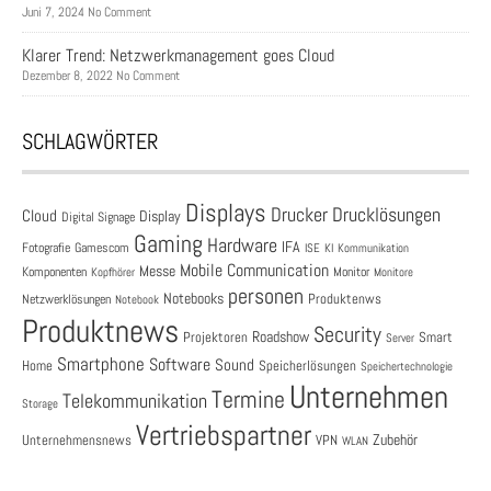
Juni 7, 2024 No Comment
Klarer Trend: Netzwerkmanagement goes Cloud
Dezember 8, 2022 No Comment
SCHLAGWÖRTER
Displays
Drucklösungen
Drucker
Cloud
Display
Digital Signage
Gaming
Hardware
IFA
Fotografie
Gamescom
ISE
KI
Kommunikation
Mobile Communication
Messe
Komponenten
Monitor
Monitore
Kopfhörer
personen
Notebooks
Produktenws
Netzwerklösungen
Notebook
Produktnews
Security
Roadshow
Projektoren
Smart
Server
Smartphone
Software
Sound
Speicherlösungen
Home
Speichertechnologie
Unternehmen
Termine
Telekommunikation
Storage
Vertriebspartner
Zubehör
Unternehmensnews
VPN
WLAN