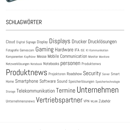
SCHLAGWÖRTER
Displays
Drucklösungen
Drucker
Cloud
Display
Digital Signage
Gaming
Hardware
IFA
Fotografie
Gamescom
ISE
KI
Kommunikation
Mobile Communication
Messe
Komponenten
Monitor
Monitore
Kopfhörer
personen
Notebooks
Produktenws
Netzwerklösungen
Notebook
Produktnews
Security
Roadshow
Projektoren
Smart
Server
Smartphone
Software
Sound
Speicherlösungen
Home
Speichertechnologie
Unternehmen
Termine
Telekommunikation
Storage
Vertriebspartner
Zubehör
Unternehmensnews
VPN
WLAN