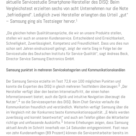
aktuelle Servicestudie Smartphone-Hersteller des DISQ: Beim
Vergleichstest erzielten sechs von acht Unternehmen nur die Note
„befriedigend“. Lediglich zwei Hersteller erlangten das Urteil „gut“
– Samsung ging als Testsieger hervor.
1
„Die gleichen hohen Qualitätsansprüche, die wir an unsere Produkte stellen,
stellen wir auch an unseren Kundenservice. Entscheidend sind Erreichbarkeit,
Schnelligkeit, Zuverlässigkeit, Kompetenz und Freundlichkeit. Dass uns dies nun
schon seit Jahren eindrucksvoll gelingt, zeigt der vierte Sieg in Folge bei der
Servicestudie des Deutschen Instituts für Service-Qualität“, sagt Andreas Beck,
Director Service Samsung Electronics GmbH.
Samsung punktet in mehreren Servicekategorien und Kommunikationskanälen
Der Samsung Service erzielte im Test 72,6 von 100 möglichen Punkten und
1
konnte die Experten des DISQ in gleich mehreren Testfeldern überzeugen:
„Der
Hersteller verfügt über den besten Internetauftritt, der einen hohen
Informationswert bietet; auch die Optik und intuitive Navigation überzeugt die
1
Nutzer“,
so die Serviceexperten des DISQ. Beim Chat-Service verlaufe die
Kommunikation freundlich und verständlich. Weiterhin verfügt Samsung über die
im Vergleich mit der Konkurrenz beste Kommunikationsqualität. „E-Mails werden
zuverlässig und korrekt beantwortet“ und auch am Telefon gäben die Mitarbeiter
1
richtige und umfassende Auskünfte.
Interne Erhebungen zeigen, dass Samsung
aktuell Anrufe im Schnitt innerhalb von 14 Sekunden entgegennimmt. Fast neun
von zehn Kundenanfragen (89 Prozent) können die Servicemitarbeiter bereits im