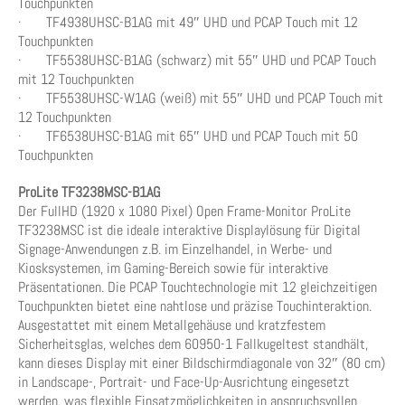
Touchpunkten
· TF4938UHSC-B1AG mit 49″ UHD und PCAP Touch mit 12
Touchpunkten
· TF5538UHSC-B1AG (schwarz) mit 55″ UHD und PCAP Touch
mit 12 Touchpunkten
· TF5538UHSC-W1AG (weiß) mit 55″ UHD und PCAP Touch mit
12 Touchpunkten
· TF6538UHSC-B1AG mit 65″ UHD und PCAP Touch mit 50
Touchpunkten
ProLite TF3238MSC-B1AG
Der FullHD (1920 x 1080 Pixel) Open Frame-Monitor ProLite
TF3238MSC ist die ideale interaktive Displaylösung für Digital
Signage-Anwendungen z.B. im Einzelhandel, in Werbe- und
Kiosksystemen, im Gaming-Bereich sowie für interaktive
Präsentationen. Die PCAP Touchtechnologie mit 12 gleichzeitigen
Touchpunkten bietet eine nahtlose und präzise Touchinteraktion.
Ausgestattet mit einem Metallgehäuse und kratzfestem
Sicherheitsglas, welches dem 60950-1 Fallkugeltest standhält,
kann dieses Display mit einer Bildschirmdiagonale von 32″ (80 cm)
in Landscape-, Portrait- und Face-Up-Ausrichtung eingesetzt
werden, was flexible Einsatzmöglichkeiten in anspruchsvollen