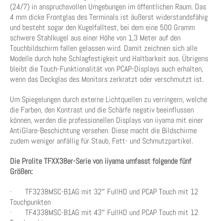
(24/7) in anspruchsvollen Umgebungen im öffentlichen Raum. Das
4 mm dicke Frontglas des Terminals ist äußerst widerstandsfähig
und besteht sogar den Kugelfalltest, bei dem eine 500 Gramm
schwere Stahlkugel aus einer Höhe von 1,3 Meter auf den
Touchbildschirm fallen gelassen wird. Damit zeichnen sich alle
Modelle durch hohe Schlagfestigkeit und Haltbarkeit aus. Übrigens
bleibt die Touch-Funktionalität von PCAP-Displays auch erhalten,
wenn das Deckglas des Monitors zerkratzt oder verschmutzt ist.
Um Spiegelungen durch externe Lichtquellen zu verringern, welche
die Farben, den Kontrast und die Schärfe negativ beeinflussen
können, werden die professionellen Displays von iiyama mit einer
AntiGlare-Beschichtung versehen. Diese macht die Bildschirme
zudem weniger anfällig für Staub, Fett- und Schmutzpartikel.
Die Prolite TFXX38er-Serie von iiyama umfasst folgende fünf
Größen:
· TF3238MSC-B1AG mit 32″ FullHD und PCAP Touch mit 12
Touchpunkten
· TF4338MSC-B1AG mit 43″ FullHD und PCAP Touch mit 12