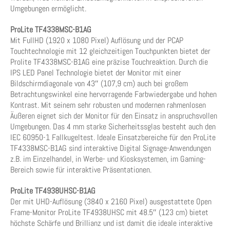
Umgebungen ermöglicht.
ProLite TF4338MSC-B1AG
Mit FullHD (1920 x 1080 Pixel) Auflösung und der PCAP
Touchtechnologie mit 12 gleichzeitigen Touchpunkten bietet der
Prolite TF4338MSC-B1AG eine präzise Touchreaktion. Durch die
IPS LED Panel Technologie bietet der Monitor mit einer
Bildschirmdiagonale von 43″ (107,9 cm) auch bei großem
Betrachtungswinkel eine hervorragende Farbwiedergabe und hohen
Kontrast. Mit seinem sehr robusten und modernen rahmenlosen
Äußeren eignet sich der Monitor für den Einsatz in anspruchsvollen
Umgebungen. Das 4 mm starke Sicherheitssglas besteht auch den
IEC 60950-1 Fallkugeltest. Ideale Einsatzbereiche für den ProLite
TF4338MSC-B1AG sind interaktive Digital Signage-Anwendungen
z.B. im Einzelhandel, in Werbe- und Kiosksystemen, im Gaming-
Bereich sowie für interaktive Präsentationen.
ProLite TF4938UHSC-B1AG
Der mit UHD-Auflösung (3840 x 2160 Pixel) ausgestattete Open
Frame-Monitor ProLite TF4938UHSC mit 48.5″ (123 cm) bietet
höchste Schärfe und Brillianz und ist damit die ideale interaktive