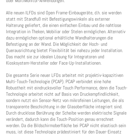
oder MultiMonitor-Anwendungen.
Alle neuen ILFDs sind Open Frame-Einbaugeräte, d.h. sie werden
statt mit Standfuß mit Befestigungswinkeln als externer
Halterung geliefert, die einen einfachen Einbau und die nahtlose
Integration in Theken, Mobiliar oder Stelen ermöglichen. Alternativ
dazu ermöglichen optional erhältliche Wandhalterungen die
Befestigung an der Wand. Die Möglichkeit der Hoch- und
Querausrichtung bietet Flexibilität bei nahezu jeder Installation.
Das macht sie zur idealen Lösung für Integratoren und
Kiosksystem-Hersteller oder Face-Up-Installationen.
Die gesamte Serie neuer LFDs arbeitet mit projektiv-kapazitiven
Multi-Touch-Technologie (PCAP). PCAP verbindet eine hohe
Robustheit mit eindrucksvoller Touch Performance, denn die Touch-
Technologie arbeitet nicht auf Basis von Druckempfindlichkeit,
sondern nutzt ein Sensor-Netz von mikrofeinen Leitungen, die als
transparente Beschichtung in der Glasoberfläche integriert sind.
Durch drucklose Berührung der Scheibe werden elektrische Signale
verändert, dadurch kann die Touch-Position genau errechnet
werden. Da die Bildschirmoberfläche bei PCAP nicht elastisch sein
muss, ist diese Technologie prädestiniert für den Dauer-Einsatz