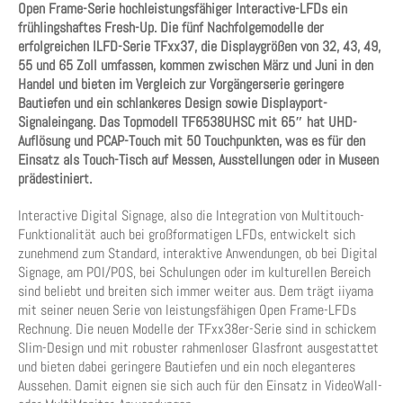
Open Frame-Serie hochleistungsfähiger Interactive-LFDs ein
frühlingshaftes Fresh-Up. Die fünf Nachfolgemodelle der
erfolgreichen ILFD-Serie TFxx37, die Displaygrößen von 32, 43, 49,
55 und 65 Zoll umfassen, kommen zwischen März und Juni in den
Handel und bieten im Vergleich zur Vorgängerserie geringere
Bautiefen und ein schlankeres Design sowie Displayport-
Signaleingang. Das Topmodell TF6538UHSC mit 65″ hat UHD-
Auflösung und PCAP-Touch mit 50 Touchpunkten, was es für den
Einsatz als Touch-Tisch auf Messen, Ausstellungen oder in Museen
prädestiniert.
Interactive Digital Signage, also die Integration von Multitouch-
Funktionalität auch bei großformatigen LFDs, entwickelt sich
zunehmend zum Standard, interaktive Anwendungen, ob bei Digital
Signage, am POI/POS, bei Schulungen oder im kulturellen Bereich
sind beliebt und breiten sich immer weiter aus. Dem trägt iiyama
mit seiner neuen Serie von leistungsfähigen Open Frame-LFDs
Rechnung. Die neuen Modelle der TFxx38er-Serie sind in schickem
Slim-Design und mit robuster rahmenloser Glasfront ausgestattet
und bieten dabei geringere Bautiefen und ein noch eleganteres
Aussehen. Damit eignen sie sich auch für den Einsatz in VideoWall-