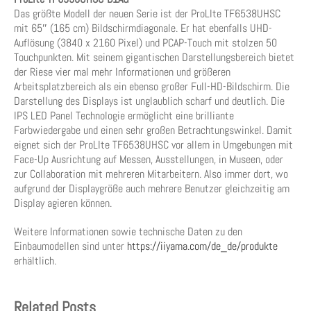
Das größte Modell der neuen Serie ist der ProLIte TF6538UHSC
mit 65″ (165 cm) Bildschirmdiagonale. Er hat ebenfalls UHD-
Auflösung (3840 x 2160 Pixel) und PCAP-Touch mit stolzen 50
Touchpunkten. Mit seinem gigantischen Darstellungsbereich bietet
der Riese vier mal mehr Informationen und größeren
Arbeitsplatzbereich als ein ebenso großer Full-HD-Bildschirm. Die
Darstellung des Displays ist unglaublich scharf und deutlich. Die
IPS LED Panel Technologie ermöglicht eine brilliante
Farbwiedergabe und einen sehr großen Betrachtungswinkel. Damit
eignet sich der ProLIte TF6538UHSC vor allem in Umgebungen mit
Face-Up Ausrichtung auf Messen, Ausstellungen, in Museen, oder
zur Collaboration mit mehreren Mitarbeitern. Also immer dort, wo
aufgrund der Displaygröße auch mehrere Benutzer gleichzeitig am
Display agieren können.
Weitere Informationen sowie technische Daten zu den
Einbaumodellen sind unter
https://iiyama.com/de_de/produkte
erhältlich.
Related Posts