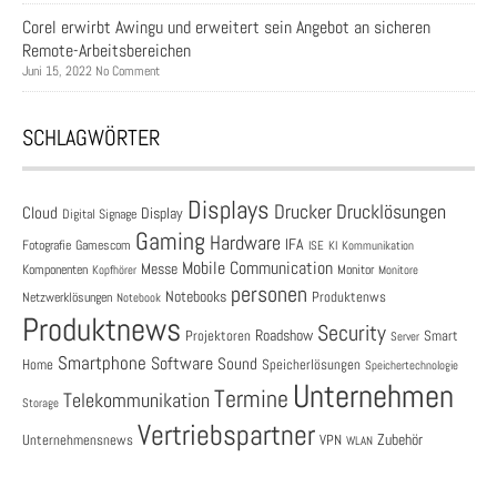
Corel erwirbt Awingu und erweitert sein Angebot an sicheren
Remote-Arbeitsbereichen
Juni 15, 2022 No Comment
SCHLAGWÖRTER
Displays
Drucklösungen
Drucker
Cloud
Display
Digital Signage
Gaming
Hardware
IFA
Fotografie
Gamescom
ISE
KI
Kommunikation
Mobile Communication
Messe
Komponenten
Monitor
Monitore
Kopfhörer
personen
Notebooks
Produktenws
Netzwerklösungen
Notebook
Produktnews
Security
Roadshow
Projektoren
Smart
Server
Smartphone
Software
Sound
Speicherlösungen
Home
Speichertechnologie
Unternehmen
Termine
Telekommunikation
Storage
Vertriebspartner
Zubehör
Unternehmensnews
VPN
WLAN