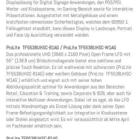
Displaylösung für Digital Signage-Anwendungen, den POS/POI,
Werbe- und Kiosksysteme, im Gaming-Bereich sowie für interaktive
Präsentationen. Ausgestattet mit Metallgehäuse und einem
kratzfesten rahmenlosen Sicherheitsglas, welches dem 60950-1
Fallkugeltest standhält, kann dieses Display in Landscape, Portrait
und Face-Up Ausrichtung verwendet werden.
ProLite TF5538UHSC-B1AG / ProLite TF5538UHSC-W1AG
Das professionelle UHD (3840 x 2160 Pixel) Open Frame-LFD mit
55″ (138.8 cm) Bildschirmdiagonale bietet eine nahtlose und
präzise Touch Reaktion. Es ist wahlweise mit schwarzem (ProLite
TF5538UHSC-B1AG) oder weißem Gehäuse (ProLite TF5538UHSC-
W1AG ) erhältlich und eignet sich mit seiner hohen
Abbildungsqualität optimal für Anwendungen aus den Bereichen
Retail, Education & Training, sowie Corporate & B2B, aber auch für
interaktive Multiuser-Anwendungen. Dabei ist es egal, ob das LFD
mittels Wandmontage als Einzel-Lösung oder dank seiner Open
Frame-Befestigungsmöglichkeit zur Integration in Kiosksysteme
oder Stelen eingesetzt wird. Es wir voraussichtlich ab Mitte April
im Fachhandel erhältlich sein.
ProLIte TF6538UHSC-B1AG