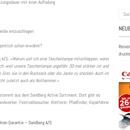
zungsdauer mit einer Aufladung
Suche
nach:
NEUE
heibe einzuschlagen
gentlich schon erwähnt?
Reisen
druck
g A/S:
»Warum soll ich eine Taschenlampe mitschleppen, wenn
ch: weil unsere Taschenlampe ungefähr 30-mal stärker ist und
 Sinn, sie in den Rucksack oder die Jacke zu stecken. Auch im
icht zuletzt auch als Nothammer.«
 stammt aus dem Sandberg Active Sortiment. Dort gibt es
ndwerker, Festivalbesucher, Kletterer, Pfadfinder, Kajakfahrer
hren Garantie – Sandberg A/S