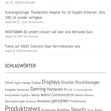
Juli 18, 2019 No Comment
Kostengünstiger Thunderbolt-Adapter für 10 Gigabit Ethernet: Solo
10G ist wieder verfügbar
September 27, 2022 No Comment
WORTMANN AG erhöht Umsatz auf über eine Milliarde Euro
Januar 24, 2022 No Comment
Fokus auf DACH: Clavister baut Vertriebsteam aus
August 8, 2018 No Comment
SCHLAGWÖRTER
Displays
Drucklösungen
Drucker
Cloud
Display
Digital Signage
Gaming
Hardware
IFA
Fotografie
Gamescom
ISE
KI
Kommunikation
Mobile Communication
Messe
Komponenten
Monitor
Monitore
Kopfhörer
personen
Notebooks
Produktenws
Netzwerklösungen
Notebook
Produktnews
Security
Roadshow
Projektoren
Smart
Server