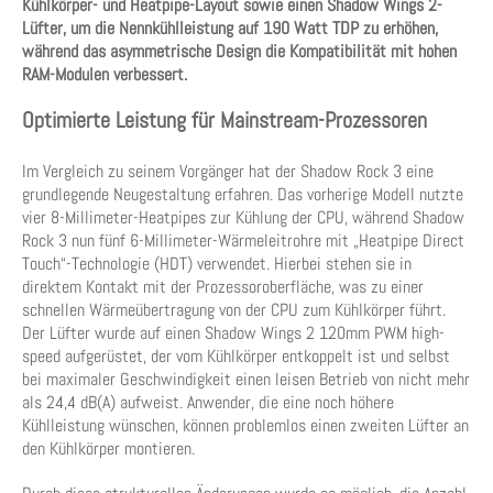
Kühlkörper- und Heatpipe-Layout sowie einen Shadow Wings 2-
Lüfter, um die Nennkühlleistung auf 190 Watt TDP zu erhöhen,
während das asymmetrische Design die Kompatibilität mit hohen
RAM-Modulen verbessert.
Optimierte Leistung für Mainstream-Prozessoren
Im Vergleich zu seinem Vorgänger hat der Shadow Rock 3 eine
grundlegende Neugestaltung erfahren. Das vorherige Modell nutzte
vier 8-Millimeter-Heatpipes zur Kühlung der CPU, während Shadow
Rock 3 nun fünf 6-Millimeter-Wärmeleitrohre mit „Heatpipe Direct
Touch“-Technologie (HDT) verwendet. Hierbei stehen sie in
direktem Kontakt mit der Prozessoroberfläche, was zu einer
schnellen Wärmeübertragung von der CPU zum Kühlkörper führt.
Der Lüfter wurde auf einen Shadow Wings 2 120mm PWM high-
speed aufgerüstet, der vom Kühlkörper entkoppelt ist und selbst
bei maximaler Geschwindigkeit einen leisen Betrieb von nicht mehr
als 24,4 dB(A) aufweist. Anwender, die eine noch höhere
Kühlleistung wünschen, können problemlos einen zweiten Lüfter an
den Kühlkörper montieren.