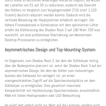
Durch diese strukturellen Änderungen wurde es möglich, die Anzahl
der Lamellen von 51 auf 30 zu reduzieren, wodurch das Gewicht
des Kühlers im Vergleich zum Vorgängermodell (716 statt 1.120
Gramm) deutlich reduziert werden konnte. Dadurch wird die
vertikale Belastung der Hauptplatinen erheblich verringert. Der
höhere Finnenabstand in Kombination mit dem optimierten Lüfter
erhöht die Kühlleistung des Shadow Rock 3 auf 190 Watt TDP, was
ausreicht, um eine problemlose Übertaktung von Mainstream-
Desktop-Prozessoren zu ermöglichen.
Asymmetrisches Design und Top-Mounting-System
Im Gegensatz zum Shadow Rock 2, bei dem der Kühlkörper mittig
über der Bodenplatte platziert ist, setzt der Shadow Rock 3 auf ein
asymmetrisches Design, bei dem der Kühler zum rückwärtigen
Auslass des Gehäuses hin verlagert ist, um einen
uneingeschränkten Zugriff auf die Speichersteckplätze vor dem
Kühlkörper zu ermöglichen. Dies garantiert maximale
Kompatibilität mit Hochleistungs-Speichermodulen, einschließlich
RAM mit hohen Heatspreadern oder LED-Beleuchtung.
be quiet! legt jedoch nicht nur Wert auf die Leistung, sondern auch