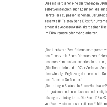
Dies ist seit jeher eine der tragenden Säu
selbstverständlich auch Lösungen, die auf 
Herstellers zu passen scheinen. Darunter: 
gesamte IP-Telefon-Serie D7xx für Unterne
erneut die Anpassungsfähigkeit seiner Tisch
im Büro, remote oder hybrid arbeiten.
„Das Hardware-Zertifizierungsprogramm von
den Einsatz mit Zoom-Diensten zertifizier
besseres Kommunikationserlebnis bieten“, s
„Die Tischtelefone der D7xx-Serie von Sno
eine wichtige Ergänzung der bereits im R
zertifizierten Geräte dar.“
„Der erlangte Status als Zoom-Hardware-P
Integratoren und deren Kunden und ermögli
Lösungen zu integrieren. Die Snom D7xx-S
von Zoom – einem noch breiteren Publikum z