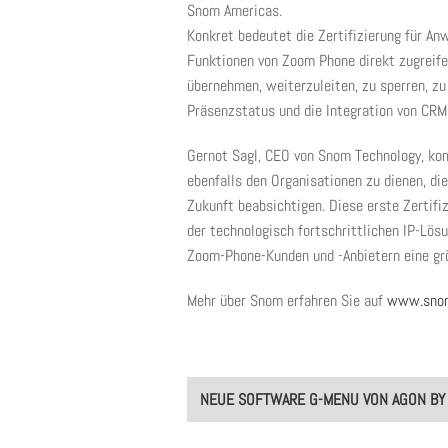
Snom Americas.
Konkret bedeutet die Zertifizierung für An
Funktionen von Zoom Phone direkt zugreifen
übernehmen, weiterzuleiten, zu sperren, zu 
Präsenzstatus und die Integration von CRM
Gernot Sagl, CEO von Snom Technology, kom
ebenfalls den Organisationen zu dienen, di
Zukunft beabsichtigen. Diese erste Zertifi
der technologisch fortschrittlichen IP-Lös
Zoom-Phone-Kunden und -Anbietern eine größ
Mehr über Snom erfahren Sie auf
www.sno
Post
NEUE SOFTWARE G-MENU VON AGON BY
navigation