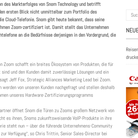
len des Markterfolges von Snom Technology und betrifft
den ersten Blick nicht unmittelbar zum Portfolio des
Suche
die Cloud-Telefonie. Snom gibt heute bekannt, dass seine
nach:
hmen Zoom-zertifiziert ist. Damit stellt das Unternehmen
NEUE
telefone an die Bedürfnisse derjenigen in den Vordergrund, die
Reisen
druck
 Zoom schafft ein breites Ökosystem von Produkten, die für
t sind und den Kunden damit zuverlässige Lösungen und ein
agt Jeff Fox, Strategic Alliances Marketing Lead bei Zoom.
m werden von unseren Kunden nachgefragt und stellen deshalb
ahmen unseres Hardware-Zertifizierungsprogramms
artner öffnet Snom die Türen zu Zooms großem Netzwerk von
cht es ihnen, Snoms zukunftsweisende VoIP-Produkte in ihre
erie steht nun – über die führende Unternehmens-Community
ur Verfügung“, so Chris Trittin, Senior Sales-Director bei