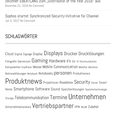
zeichnet EBERTLANG zum „Distributor of the Year 2016“ aus
November 21, 2016 No Comment
Sophos startet Synchronized-Security-Initiative für Channel
Juli 4, 2017 No Comment
SCHLAGWÖRTER
Displays
Drucklösungen
Drucker
Cloud
Display
Digital Signage
Gaming
Hardware
IFA
Fotografie
Gamescom
ISE
KI
Kommunikation
Mobile Communication
Messe
Komponenten
Monitor
Monitore
Kopfhörer
personen
Notebooks
Produktenws
Netzwerklösungen
Notebook
Produktnews
Security
Roadshow
Projektoren
Smart
Server
Smartphone
Software
Sound
Speicherlösungen
Home
Speichertechnologie
Unternehmen
Termine
Telekommunikation
Storage
Vertriebspartner
Zubehör
Unternehmensnews
VPN
WLAN