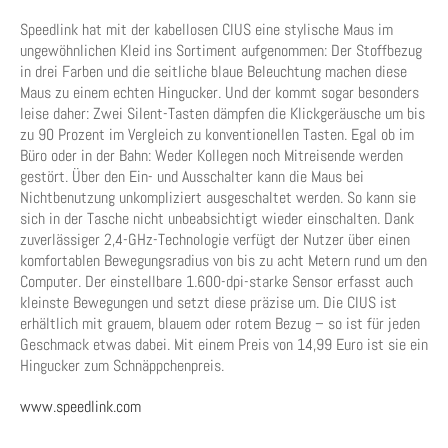
Speedlink hat mit der kabellosen CIUS eine stylische Maus im
ungewöhnlichen Kleid ins Sortiment aufgenommen: Der Stoffbezug
in drei Farben und die seitliche blaue Beleuchtung machen diese
Maus zu einem echten Hingucker. Und der kommt sogar besonders
leise daher: Zwei Silent-Tasten dämpfen die Klickgeräusche um bis
zu 90 Prozent im Vergleich zu konventionellen Tasten. Egal ob im
Büro oder in der Bahn: Weder Kollegen noch Mitreisende werden
gestört. Über den Ein- und Ausschalter kann die Maus bei
Nichtbenutzung unkompliziert ausgeschaltet werden. So kann sie
sich in der Tasche nicht unbeabsichtigt wieder einschalten. Dank
zuverlässiger 2,4-GHz-Technologie verfügt der Nutzer über einen
komfortablen Bewegungsradius von bis zu acht Metern rund um den
Computer. Der einstellbare 1.600-dpi-starke Sensor erfasst auch
kleinste Bewegungen und setzt diese präzise um. Die CIUS ist
erhältlich mit grauem, blauem oder rotem Bezug – so ist für jeden
Geschmack etwas dabei. Mit einem Preis von 14,99 Euro ist sie ein
Hingucker zum Schnäppchenpreis.
www.speedlink.com