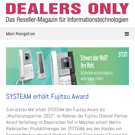
Skip
to
content
Main Navigation
SYSTEAM erhält Fujitsu Award
Zum ersten Mal erhält SYSTEAM den Fujitsu Award als
„Wachstumspartner 2022“. Im Rahmen der Fujitsu Channel Partner
Award Verleihung im Bayerischen Hof in München erhielt Martin
Rademacher, Produktmanager bei SYSTEAM, aus den Händen von
Santosh Wadwa, Head of Product Channel Sales Central Europe bei