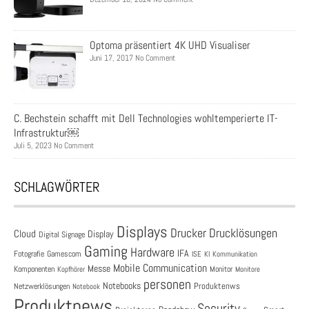
Optoma präsentiert 4K UHD Visualiser
Juni 17, 2017 No Comment
C. Bechstein schafft mit Dell Technologies wohltemperierte IT-
Infrastruktur￼
Juli 5, 2023 No Comment
SCHLAGWÖRTER
Displays
Drucklösungen
Drucker
Cloud
Display
Digital Signage
Gaming
Hardware
IFA
Fotografie
Gamescom
ISE
KI
Kommunikation
Mobile Communication
Messe
Komponenten
Monitor
Monitore
Kopfhörer
personen
Notebooks
Produktenws
Netzwerklösungen
Notebook
Produktnews
Security