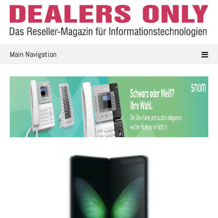
Skip
to
content
Main Navigation