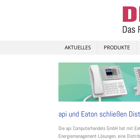
Skip
to
content
AKTUELLES
PRODUKTE
api und Eaton schließen Dis
Die api Computerhandels GmbH hat mit Eat
Energiemanagement-Lösungen, eine Distrib