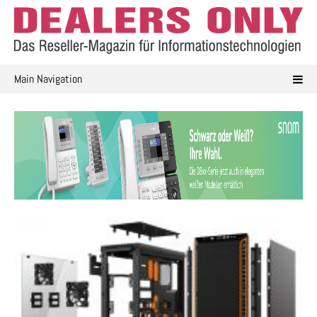
Skip
to
content
Main Navigation