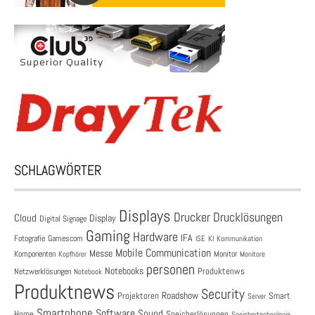
SCHLAGWÖRTER
Displays
Drucklösungen
Drucker
Cloud
Display
Digital Signage
Gaming
Hardware
IFA
Fotografie
Gamescom
ISE
KI
Kommunikation
Mobile Communication
Messe
Komponenten
Monitor
Monitore
Kopfhörer
personen
Notebooks
Produktenws
Netzwerklösungen
Notebook
Produktnews
Security
Roadshow
Projektoren
Smart
Server
Smartphone
Software
Sound
Speicherlösungen
Home
Speichertechnologie