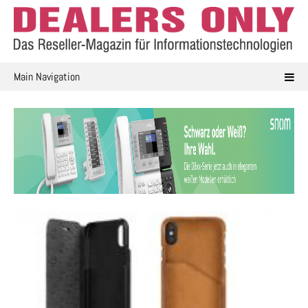
Skip
to
content
Main Navigation