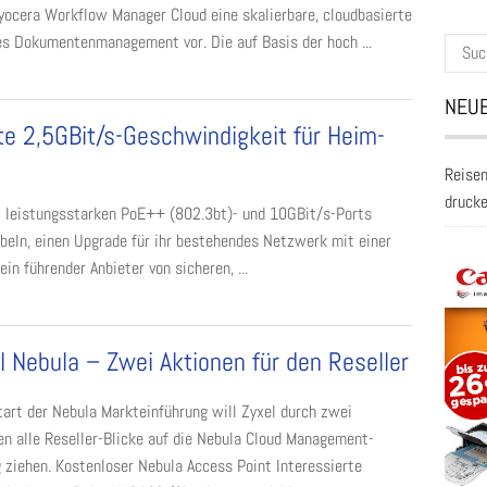
cera Workflow Manager Cloud eine skalierbare, cloudbasierte
les Dokumentenmanagement vor. Die auf Basis der hoch ...
Suche
nach:
NEUE
te 2,5GBit/s-Geschwindigkeit für Heim-
Reisen
druck
 leistungsstarken PoE++ (802.3bt)- und 10GBit/s-Ports
beln, einen Upgrade für ihr bestehendes Netzwerk mit einer
n führender Anbieter von sicheren, ...
l Nebula – Zwei Aktionen für den Reseller
art der Nebula Markteinführung will Zyxel durch zwei
en alle Reseller-Blicke auf die Nebula Cloud Management-
 ziehen. Kostenloser Nebula Access Point Interessierte