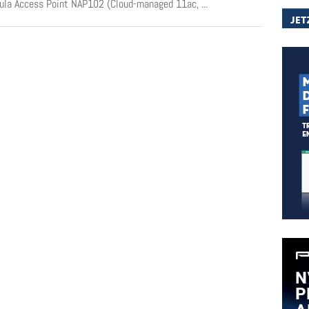
ula Access Point NAP102 (Cloud-managed 11ac, ...