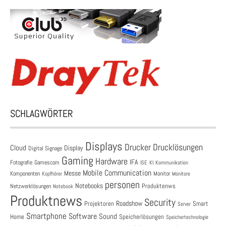
SCHLAGWÖRTER
Displays
Drucklösungen
Drucker
Cloud
Display
Digital Signage
Gaming
Hardware
IFA
Fotografie
Gamescom
ISE
KI
Kommunikation
Mobile Communication
Messe
Komponenten
Monitor
Monitore
Kopfhörer
personen
Notebooks
Produktenws
Netzwerklösungen
Notebook
Produktnews
Security
Roadshow
Projektoren
Smart
Server
Smartphone
Software
Sound
Speicherlösungen
Home
Speichertechnologie