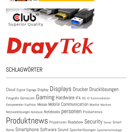
SCHLAGWÖRTER
Displays
Drucklösungen
Drucker
Cloud
Display
Digital Signage
Gaming
Hardware
IFA
Fotografie
Gamescom
ISE
KI
Kommunikation
Mobile Communication
Messe
Komponenten
Monitor
Monitore
Kopfhörer
personen
Notebooks
Produktenws
Netzwerklösungen
Notebook
Produktnews
Security
Roadshow
Projektoren
Smart
Server
Smartphone
Software
Sound
Speicherlösungen
Home
Speichertechnologie